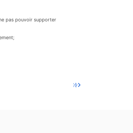
 ne pas pouvoir supporter
ement;
冷