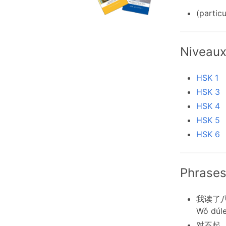
(particu
Niveau
HSK 1
HSK 3
HSK 4
HSK 5
HSK 6
Phrases
我读了
Wǒ dúle
对不起