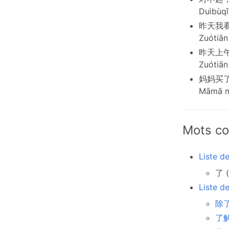
Duìbùqǐ,
昨天我
Zuótiān
昨天上
Zuótiān
妈妈买
Māmā mǎ
Mots co
Liste d
了 (
Liste d
除了 
了解 