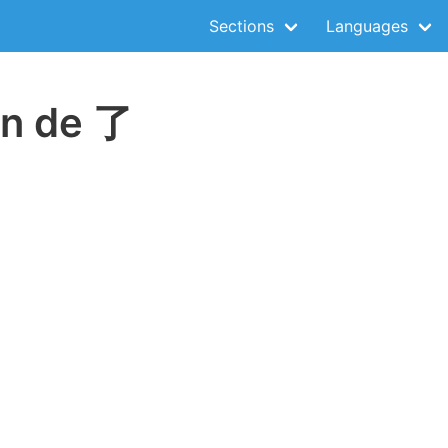
Sections
Languages
on de 了