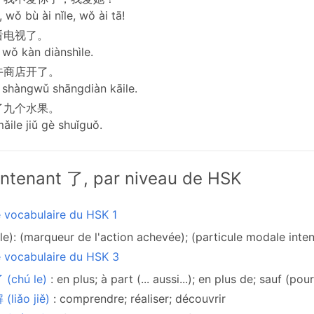
 wǒ bù ài nǐle, wǒ ài tā!
看电视了。
 wǒ kàn diànshìle.
午商店开了。
 shàngwǔ shāngdiàn kāile.
了九个水果。
ile jiǔ gè shuǐguǒ.
ntenant 了, par niveau de HSK
e vocabulaire du HSK 1
le): (marqueur de l'action achevée); (particule modale intens
e vocabulaire du HSK 3
(chú le)
: en plus; à part (... aussi...); en plus de; sauf (pour
(liǎo jiě)
: comprendre; réaliser; découvrir