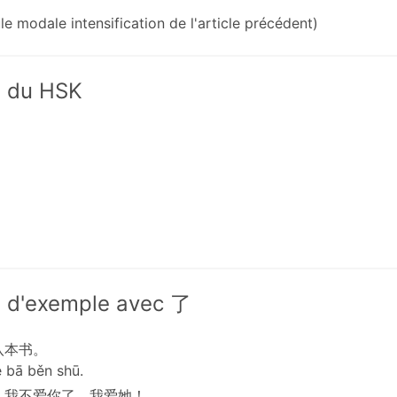
le modale intensification de l'article précédent)
x du HSK
 d'exemple avec 了
八本书。
 bā běn shū.
，我不爱你了，我爱她！