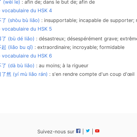
(wèi le)
: afin de; dans le but de; afin de
e vocabulaire du HSK 4
 (shòu bù liǎo)
: insupportable; incapable de supporter;
e vocabulaire du HSK 5
了 (bù dé liǎo)
: désastreux; désespérément grave; extrêm
 (liǎo bu qǐ)
: extraordinaire; incroyable; formidable
e vocabulaire du HSK 6
了 (dà bù liǎo)
: au moins; à la rigueur
然 (yí mù liǎo rán)
: s'en rendre compte d'un coup d'œil
Suivez-nous sur
|
|