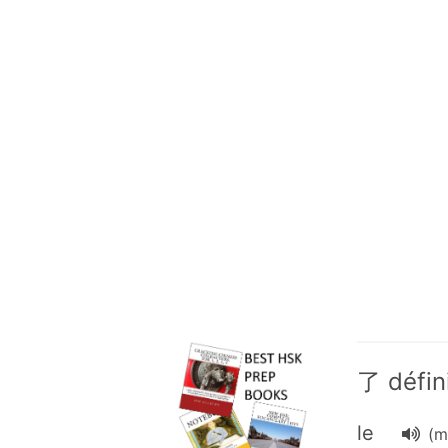
了 défin
le
(m