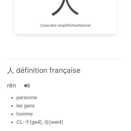
人
Caractère simplifié/traditionnel
人 définition française
rén
personne
les gens
homme
CL: 个[ge4], 位[wei4]