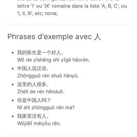
lettre 'I' ou 'IX' romaine dans la liste 'A, B, C', ou
'I, II, III', etc; nona;
Phrases d'exemple avec 人
我的医生是一个好人。
Wǒ de yīshēng shì yīgè hǎorén.
中国人说汉语。
Zhōngguó rén shuō hànyǔ.
这里的人很多。
Zhèlǐ de rén hěnduō.
你是中国人吗？
Nǐ shì zhōngguó rén ma?
我家里没有人。
Wǒjiālǐ méiyǒu rén.