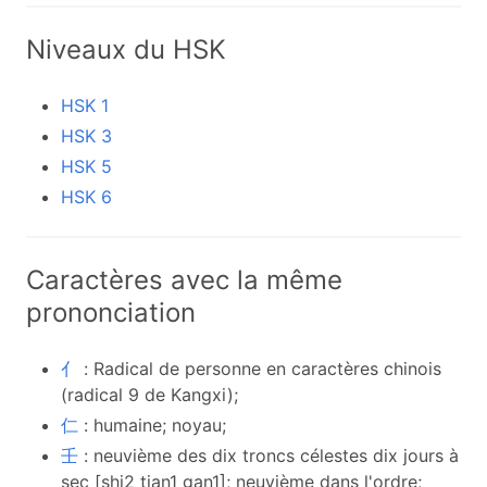
Niveaux du HSK
HSK 1
HSK 3
HSK 5
HSK 6
Caractères avec la même
prononciation
亻
: Radical de personne en caractères chinois
(radical 9 de Kangxi);
仁
: humaine; noyau;
壬
: neuvième des dix troncs célestes dix jours à
sec [shi2 tian1 gan1]; neuvième dans l'ordre;