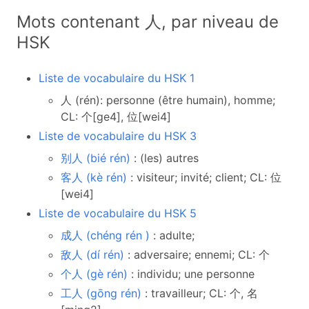
Mots contenant 人, par niveau de
HSK
Liste de vocabulaire du HSK 1
人 (rén): personne (être humain), homme;
CL: 个[ge4], 位[wei4]
Liste de vocabulaire du HSK 3
别人 (bié rén)
: (les) autres
客人 (kè rén)
: visiteur; invité; client; CL: 位
[wei4]
Liste de vocabulaire du HSK 5
成人 (chéng rén )
: adulte;
敌人 (dí rén)
: adversaire; ennemi; CL: 个
个人 (gè rén)
: individu; une personne
工人 (gōng rén)
: travailleur; CL: 个, 名