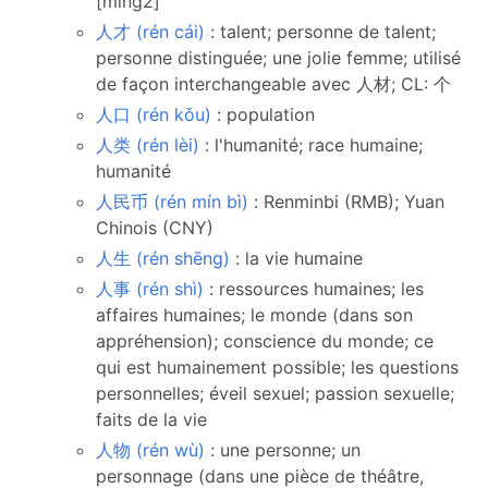
[ming2]
人才 (rén cái)
: talent; personne de talent;
personne distinguée; une jolie femme; utilisé
de façon interchangeable avec 人材; CL: 个
人口 (rén kǒu)
: population
人类 (rén lèi)
: l'humanité; race humaine;
humanité
人民币 (rén mín bì)
: Renminbi (RMB); Yuan
Chinois (CNY)
人生 (rén shēng)
: la vie humaine
人事 (rén shì)
: ressources humaines; les
affaires humaines; le monde (dans son
appréhension); conscience du monde; ce
qui est humainement possible; les questions
personnelles; éveil sexuel; passion sexuelle;
faits de la vie
人物 (rén wù)
: une personne; un
personnage (dans une pièce de théâtre,