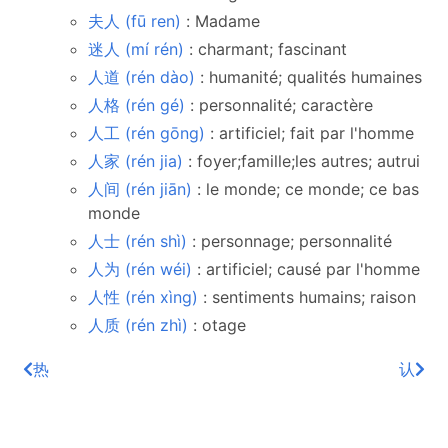
夫人 (fū ren)
: Madame
迷人 (mí rén)
: charmant; fascinant
人道 (rén dào)
: humanité; qualités humaines
人格 (rén gé)
: personnalité; caractère
人工 (rén gōng)
: artificiel; fait par l'homme
人家 (rén jia)
: foyer;famille;les autres; autrui
人间 (rén jiān)
: le monde; ce monde; ce bas
monde
人士 (rén shì)
: personnage; personnalité
人为 (rén wéi)
: artificiel; causé par l'homme
人性 (rén xìng)
: sentiments humains; raison
人质 (rén zhì)
: otage
热
认