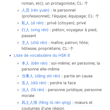
roman, etc); un protagoniste; CL: 个
人员 (rén yuán)
: le personnel
(professionnel); l'équipe; équipage; CL: 个
私人 (sī rén)
: privé (citoyen); privé
行人 (xíng rén)
: piéton; voyageur à pied;
passant
主人 (zhǔ rén)
: maître; patron; hôte;
hôtesse; propriétaire; CL: 个
Liste de vocabulaire du HSK 6
本人 (běn rén)
: soi-même; en personne; la
personne elle-même
当事人 (dāng shì rén)
: partie en cause
丢人 (diū rén)
: perdre la face
法人 (fǎ rén)
: personne juridique; personne
morale
风土人情 (fēng tǔ rén qíng)
: mœurs et
coutumes d'une région