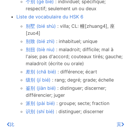
个别 (gè bié)
: individuel; spécifique;
respectif; seulement un ou deux
Liste de vocabulaire du HSK 6
别墅 (bié shù)
: villa; CL: 幢[zhuang4], 座
[zuo4]
别致 (bié zhì)
: inhabituel; unique
别扭 (biè niu)
: maladroit; difficile; mal à
l'aise; pas d'accord; couteaux tirés; gauche;
maladroit (écrite ou orale)
差别 (chā bié)
: différence; écart
级别 (jí bié)
: rang; degré; grade; échelle
鉴别 (jiàn bié)
: distinguer; discerner;
différencier; juger
派别 (pài bié)
: groupe; secte; fraction
识别 (shí bié)
: distinguer; discerner
比
宾