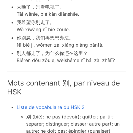
太晚了，别看电视了。
Tài wǎnle, bié kàn diànshìle.
我希望你别走了。
Wǒ xīwàng nǐ bié zǒule.
你别急，我们再想想办法。
Nǐ bié jí, wǒmen zài xiǎng xiǎng bànfǎ.
别人都走了，为什么你还在这里？
Biérén dōu zǒule, wèishéme nǐ hái zài zhèlǐ?
Mots contenant 别, par niveau de
HSK
Liste de vocabulaire du HSK 2
别 (bié): ne pas (devoir); quitter; partir;
séparer; distinguer; classer; autre part; un
autre; ne doit pas; épingler (punaiser)