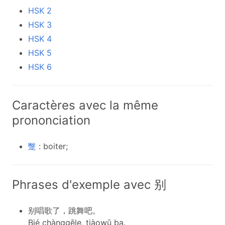
HSK 2
HSK 3
HSK 4
HSK 5
HSK 6
Caractères avec la même
prononciation
蹩
: boiter;
Phrases d'exemple avec 别
别唱歌了，跳舞吧。
Bié chànggēle, tiàowǔ ba.