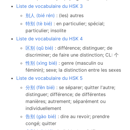
Liste de vocabulaire du HSK 3
别人 (bié rén)
: (les) autres
特别 (tè bié)
: en particulier; spécial;
particulier; insolite
Liste de vocabulaire du HSK 4
区别 (qū bié)
: différence; distinguer; de
discriminer; de faire une distinction; CL: 个
性别 (xìng bié)
: genre (masculin ou
féminin); sexe; la distinction entre les sexes
Liste de vocabulaire du HSK 5
分别 (fēn bié)
: se séparer; quitter l'autre;
distinguer; différence; de différentes
manières; autrement; séparément ou
individuellement
告别 (gào bié)
: dire au revoir; prendre
congé; quitter