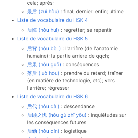
cela; après;
最后 (zuì hòu)
: final; dernier; enfin; ultime
Liste de vocabulaire du HSK 4
后悔 (hòu huǐ)
: regretter; se repentir
Liste de vocabulaire du HSK 5
后背 (hòu bèi )
: l'arrière (de l'anatomie
humaine); la partie arrière de qqch;
后果 (hòu guǒ)
: conséquences
落后 (luò hòu)
: prendre du retard; traîner
(en matière de technologie, etc); vers
l'arrière; régresser
Liste de vocabulaire du HSK 6
后代 (hòu dài)
: descendance
后顾之忧 (hòu gù zhī yōu)
: inquiétudes sur
les conséquences futures
后勤 (hòu qín)
: logistique