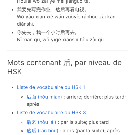
Hòulái wǒ zài yě méi jiànguò tā.
我要先写完作业，然后再看电视。
Wǒ yào xiān xiě wán zuòyè, ránhòu zài kàn
diànshì.
你先去，我一个小时后再去。
Nǐ xiān qù, wǒ yīgè xiǎoshí hòu zài qù.
Mots contenant 后, par niveau de
HSK
Liste de vocabulaire du HSK 1
后面 (hòu miàn)
: arrière; derrière; plus tard;
après
Liste de vocabulaire du HSK 3
后来 (hòu lái)
: par la suite; plus tard
然后 (rán hòu)
: alors (par la suite); après