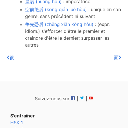
皇后 (huáng hòu)
: impératrice
空前绝后 (kōng qián jué hòu)
: unique en son
genre; sans précédent ni suivant
争先恐后 (zhēng xiān kǒng hòu)
: (expr.
idiom.) s'efforcer d'être le premier et
craindre d'être le dernier; surpasser les
autres
很
面
Suivez-nous sur
|
|
S'entraîner
HSK 1