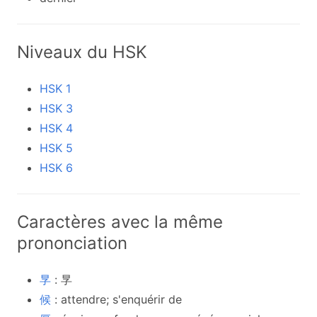
Niveaux du HSK
HSK 1
HSK 3
HSK 4
HSK 5
HSK 6
Caractères avec la même
prononciation
㫗
: 㫗
候
: attendre; s'enquérir de