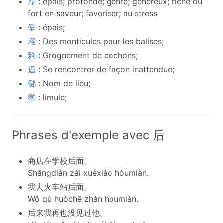
厚
: épais; profonde; genre; généreux; riche ou
fort en saveur; favoriser; au stress
垕
: épais;
堠
: Des monticules pour les balises;
豞
: Grognement de cochons;
逅
: Se rencontrer de façon inattendue;
鄇
: Nom de lieu;
鲎
: limule;
Phrases d'exemple avec 后
商店在学校后面。
Shāngdiàn zài xuéxiào hòumiàn.
我去火车站后面。
Wǒ qù huǒchē zhàn hòumiàn.
后来我再也没见过他。