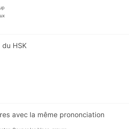
up
ux
x du HSK
res avec la même prononciation