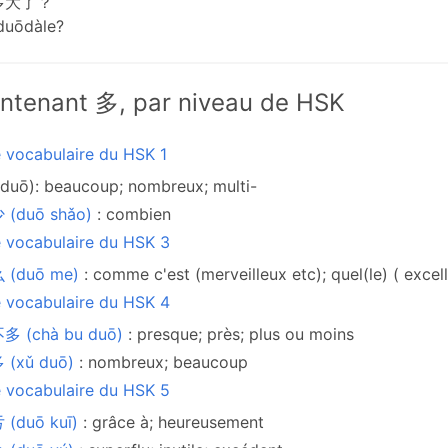
多大了？
 duōdàle?
ntenant 多, par niveau de HSK
e vocabulaire du HSK 1
duō): beaucoup; nombreux; multi-
 (duō shǎo)
: combien
e vocabulaire du HSK 3
 (duō me)
: comme c'est (merveilleux etc); quel(le) ( excell
e vocabulaire du HSK 4
多 (chà bu duō)
: presque; près; plus ou moins
 (xǔ duō)
: nombreux; beaucoup
e vocabulaire du HSK 5
 (duō kuī)
: grâce à; heureusement