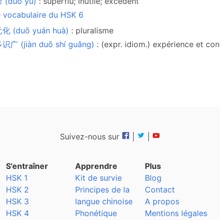
 (duō yú)
: superflu; inutile; excédent
e vocabulaire du HSK 6
化 (duō yuán huà)
: pluralisme
广 (jiàn duō shí guǎng)
: (expr. idiom.) expérience et co
Suivez-nous sur
|
|
S'entraîner
Apprendre
Plus
HSK 1
Kit de survie
Blog
HSK 2
Principes de la
Contact
HSK 3
langue chinoise
A propos
HSK 4
Phonétique
Mentions légales