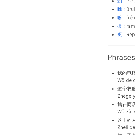
剟
: Piq
咄
: Bru
哆
: fré
掇
: ram
裰
: Rép
Phrases
我的电
Wǒ de d
这个衣
Zhège y
我在商
Wǒ zài 
这里的
Zhèlǐ d