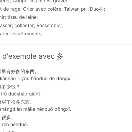
ueter; Couper les blocs, graver;
it de rage; Crier avec colère; Taiwan pr. [Duo4];
mir; tissu de laine;
asser; collecter; Rassembler;
arer les vêtements;
 d'exemple avec 多
脑里有好多的东西。
iànnǎo li yǒu hǎoduō de dōngxī.
服多少钱？
īfú duōshǎo qián?
店买了很多东西。
shāngdiàn mǎile hěnduō dōngxī.
人很多。
e rén hěnduō.