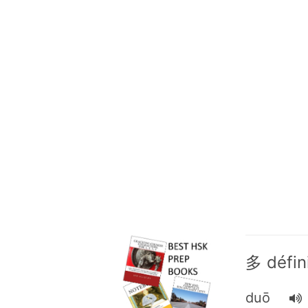
多 défin
duō