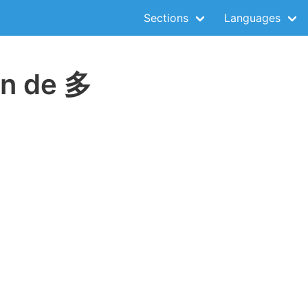
Sections
Languages
on de 多