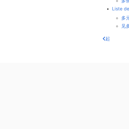
多余
Liste d
多元
见多识
起