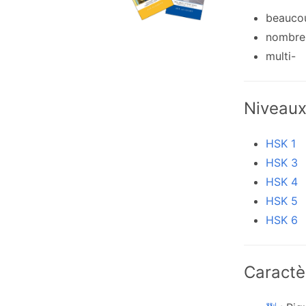
beauco
nombre
multi-
Niveau
HSK 1
HSK 3
HSK 4
HSK 5
HSK 6
Caractè