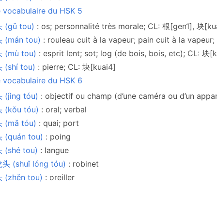
e vocabulaire du HSK 5
 (gǔ tou)
: os; personnalité très morale; CL: 根[gen1], 块[ku
 (mán tou)
: rouleau cuit à la vapeur; pain cuit à la vapeur
 (mù tou)
: esprit lent; sot; log (de bois, bois, etc); CL: 块
(shí tou)
: pierre; CL: 块[kuai4]
e vocabulaire du HSK 6
(jìng tóu)
: objectif ou champ (d’une caméra ou d’un appar
 (kǒu tóu)
: oral; verbal
 (mǎ tóu)
: quai; port
 (quán tou)
: poing
 (shé tou)
: langue
 (shuǐ lóng tóu)
: robinet
 (zhěn tou)
: oreiller