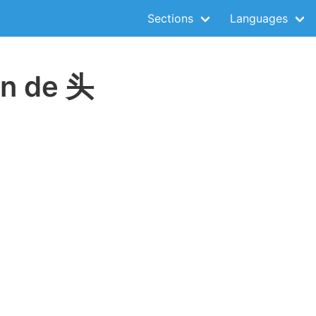
Sections
Languages
on de 头