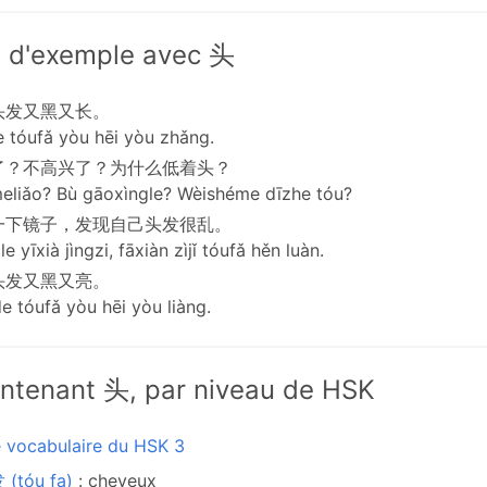
 d'exemple avec 头
头发又黑又长。
de tóufǎ yòu hēi yòu zhǎng.
了？不高兴了？为什么低着头？
eliǎo? Bù gāoxìngle? Wèishéme dīzhe tóu?
一下镜子，发现自己头发很乱。
e yīxià jìngzi, fāxiàn zìjǐ tóufǎ hěn luàn.
头发又黑又亮。
 tóufǎ yòu hēi yòu liàng.
ntenant 头, par niveau de HSK
e vocabulaire du HSK 3
(tóu fa)
: cheveux