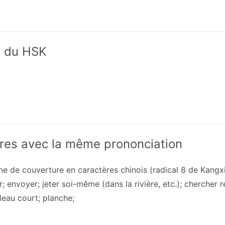
x du HSK
res avec la même prononciation
ne de couverture en caractères chinois (radical 8 de Kangxi
er; envoyer; jeter soi-même (dans la rivière, etc.); chercher r
leau court; planche;