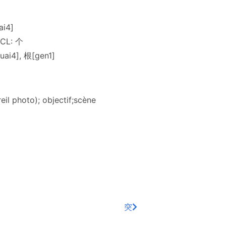
ai4]
; CL: 个
[kuai4], 根[gen1]
eil photo); objectif;scène
突