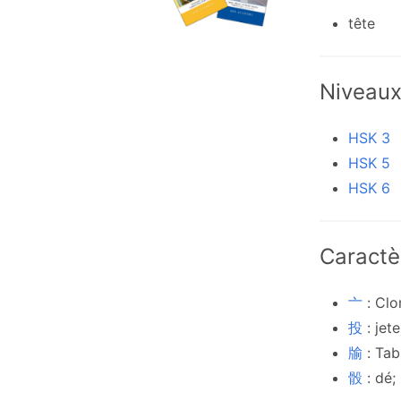
tête
Niveau
HSK 3
HSK 5
HSK 6
Caractè
亠
: Clo
投
: jet
牏
: Tab
骰
: dé;