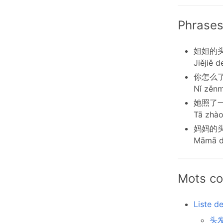
Phrases
姐姐的
Jiějiě 
你怎么
Nǐ zěnm
她照了
Tā zhàol
妈妈的
Māmā de
Mots co
Liste d
头发 