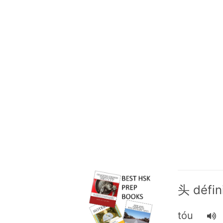
头 défin
tóu