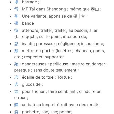
埭
: barrage ;
岱
: MT Tai dans Shandong ; même que 泰山 ;
帯
: Une variante japonaise de 帶 | 带 ;
帶
: bande
待
: attendre; traiter; traiter; au besoin; aller
(faire qqch); sur le point; intention de;
怠
: inactif; paresseux; négligence; insouciante;
戴
: mettre ou porter (lunettes, chapeau, gants,
etc); respecter; supporter
殆
: dangereuses ; périlleuse ; mettre en danger ;
presque ; sans doute ;seulement ;
玳
: écaille de tortue ; Tortue ;
甙
: glucoside ;
绐
: pour tricher ; faire semblant ; d’induire en
erreur ;
艜
: un bateau long et étroit avec deux mâts ;
袋
: pochette, sac, sac; poche;