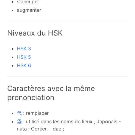
s'occuper
augmenter
Niveaux du HSK
HSK 3
HSK 5
HSK 6
Caractères avec la même
prononciation
代
: remplacer
垈
: utilisé dans les noms de lieux ; Japonais -
nuta ; Coréen - dae ;