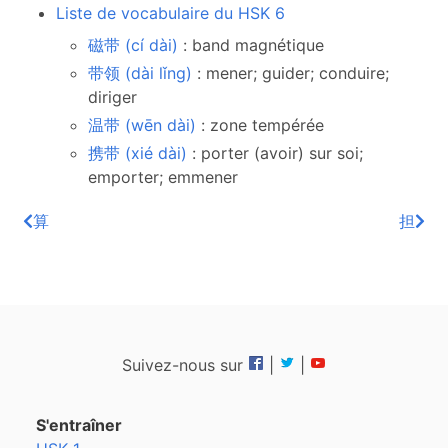
Liste de vocabulaire du HSK 6
磁带 (cí dài)
: band magnétique
带领 (dài lǐng)
: mener; guider; conduire;
diriger
温带 (wēn dài)
: zone tempérée
携带 (xié dài)
: porter (avoir) sur soi;
emporter; emmener
算
担
Suivez-nous sur
|
|
S'entraîner