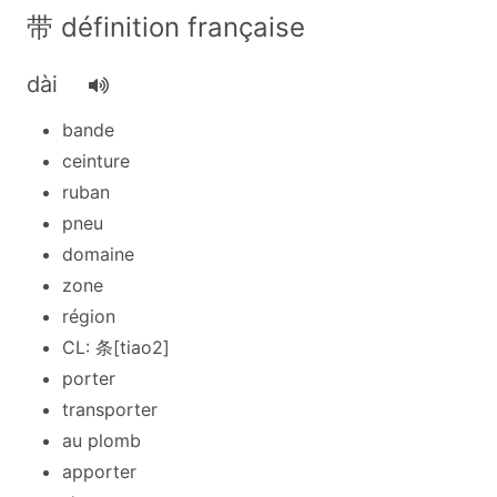
带 définition française
dài
bande
ceinture
ruban
pneu
domaine
zone
région
CL: 条[tiao2]
porter
transporter
au plomb
apporter