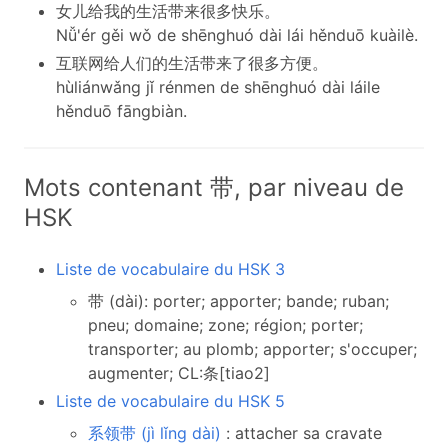
女儿给我的生活带来很多快乐。
Nǚ'ér gěi wǒ de shēnghuó dài lái hěnduō kuàilè.
互联网给人们的生活带来了很多方便。
hùliánwǎng jǐ rénmen de shēnghuó dài láile
hěnduō fāngbiàn.
Mots contenant 带, par niveau de
HSK
Liste de vocabulaire du HSK 3
带 (dài): porter; apporter; bande; ruban;
pneu; domaine; zone; région; porter;
transporter; au plomb; apporter; s'occuper;
augmenter; CL:条[tiao2]
Liste de vocabulaire du HSK 5
系领带 (jì lǐng dài)
: attacher sa cravate