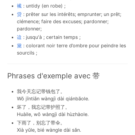
襶
: untidy (en robe) ;
贷
: prêter sur les intérêts; emprunter; un prêt;
clémence; ​​faire des excuses; pardonner;
pardonner;
迨
: jusqu'à ; certain temps ;
黛
: colorant noir terre d’ombre pour peindre les
sourcils ;
Phrases d'exemple avec 带
我今天忘记带钱包了。
Wǒ jīntiān wàngjì dài qiánbāole.
坏了，我忘记带护照了。
Huàile, wǒ wàngjì dài hùzhàole.
下雨了，别忘了带伞。
Xià yǔle, bié wàngle dài sǎn.