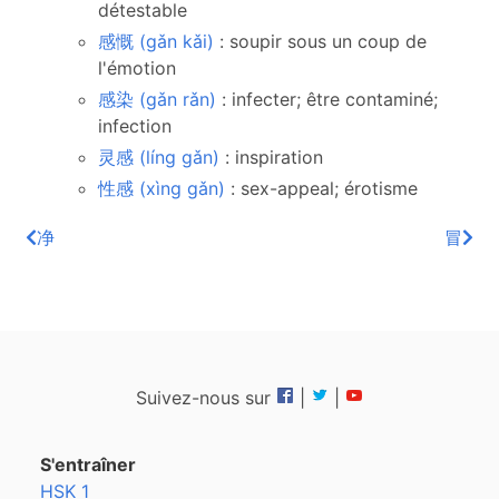
détestable
感慨 (gǎn kǎi)
: soupir sous un coup de
l'émotion
感染 (gǎn rǎn)
: infecter; être contaminé;
infection
灵感 (líng gǎn)
: inspiration
性感 (xìng gǎn)
: sex-appeal; érotisme
净
冒
Suivez-nous sur
|
|
S'entraîner
HSK 1