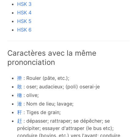
HSK 3
HSK 4
HSK 5
HSK 6
Caractères avec la même
prononciation
擀
: Rouler (pâte, etc.);
敢
: oser; audacieux; (poli) oserai-je
橄
: olive;
澉
: Nom de lieu; lavage;
秆
: Tiges de grain;
赶
: dépasser; rattraper; se dépêcher; se
précipiter; essayer d'attraper (le bus etc);
conduire (bovins, etc.) vers l'avant; conduire