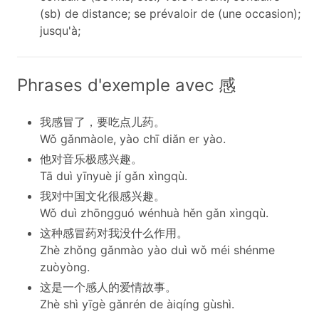
(sb) de distance; ​​se prévaloir de (une occasion);
jusqu'à;
Phrases d'exemple avec 感
我感冒了，要吃点儿药。
Wǒ gǎnmàole, yào chī diǎn er yào.
他对音乐极感兴趣。
Tā duì yīnyuè jí gǎn xìngqù.
我对中国文化很感兴趣。
Wǒ duì zhōngguó wénhuà hěn gǎn xìngqù.
这种感冒药对我没什么作用。
Zhè zhǒng gǎnmào yào duì wǒ méi shénme
zuòyòng.
这是一个感人的爱情故事。
Zhè shì yīgè gǎnrén de àiqíng gùshì.