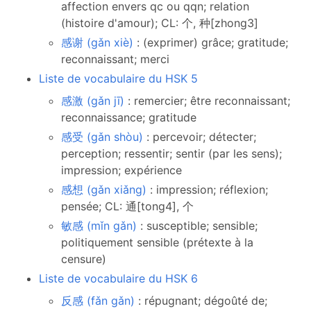
affection envers qc ou qqn; relation
(histoire d'amour); CL: 个, 种[zhong3]
感谢 (gǎn xiè)
: (exprimer) grâce; gratitude;
reconnaissant; merci
Liste de vocabulaire du HSK 5
感激 (gǎn jī)
: remercier; être reconnaissant;
reconnaissance; gratitude
感受 (gǎn shòu)
: percevoir; détecter;
perception; ressentir; sentir (par les sens);
impression; expérience
感想 (gǎn xiǎng)
: impression; réflexion;
pensée; CL: 通[tong4], 个
敏感 (mǐn gǎn)
: susceptible; sensible;
politiquement sensible (prétexte à la
censure)
Liste de vocabulaire du HSK 6
反感 (fǎn gǎn)
: répugnant; dégoûté de;