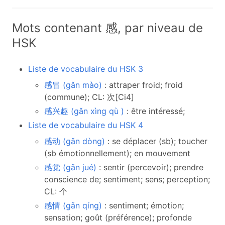
Mots contenant 感, par niveau de
HSK
Liste de vocabulaire du HSK 3
感冒 (gǎn mào)
: attraper froid; froid
(commune); CL: 次[Ci4]
感兴趣 (gǎn xìng qù )
: être intéressé;
Liste de vocabulaire du HSK 4
感动 (gǎn dòng)
: se déplacer (sb); toucher
(sb émotionnellement); en mouvement
感觉 (gǎn jué)
: sentir (percevoir); prendre
conscience de; sentiment; sens; perception;
CL: 个
感情 (gǎn qíng)
: sentiment; émotion;
sensation; goût (préférence); profonde