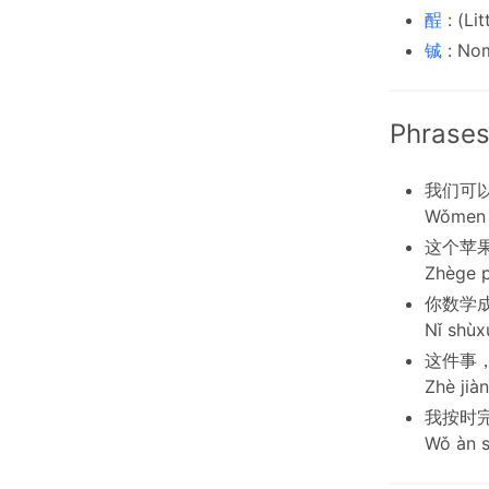
酲
: (Li
铖
: No
Phrases
我们可
Wǒmen k
这个苹
Zhège p
你数学
Nǐ shùx
这件事
Zhè jià
我按时
Wǒ àn s