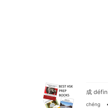
成 défin
chéng