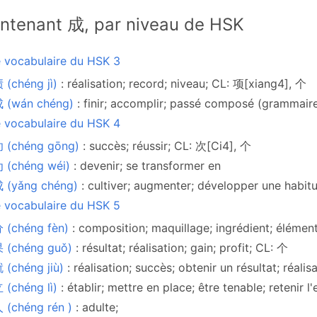
ntenant 成, par niveau de HSK
e vocabulaire du HSK 3
(chéng jì)
: réalisation; record; niveau; CL: 项[xiang4], 个
 (wán chéng)
: finir; accomplir; passé composé (grammair
e vocabulaire du HSK 4
 (chéng gōng)
: succès; réussir; CL: 次[Ci4], 个
 (chéng wéi)
: devenir; se transformer en
 (yǎng chéng)
: cultiver; augmenter; développer une habit
e vocabulaire du HSK 5
 (chéng fèn)
: composition; maquillage; ingrédient; élémen
 (chéng guǒ)
: résultat; réalisation; gain; profit; CL: 个
(chéng jiù)
: réalisation; succès; obtenir un résultat; réali
(chéng lì)
: établir; mettre en place; être tenable; retenir l
(chéng rén )
: adulte;