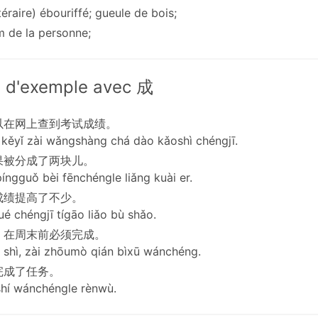
ttéraire) ébouriffé; gueule de bois;
m de la personne;
 d'exemple avec 成
以在网上查到考试成绩。
ěyǐ zài wǎngshàng chá dào kǎoshì chéngjī.
果被分成了两块儿。
íngguǒ bèi fēnchéngle liǎng kuài er.
成绩提高了不少。
ué chéngjī tígāo liǎo bù shǎo.
，在周末前必须完成。
n shì, zài zhōumò qián bìxū wánchéng.
完成了任务。
hí wánchéngle rènwù.