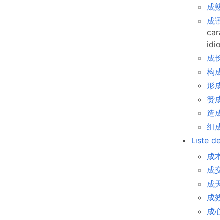
成熟
成语
car
idi
成长
构成
形成
赞成
造成
组成
Liste d
成本
成交 
成天 
成效
成心