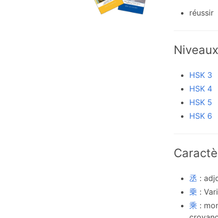
réussir
Niveau
HSK 3
HSK 4
HSK 5
HSK 6
Caractè
丞
: adj
乗
: Va
乘
: mon
croyan