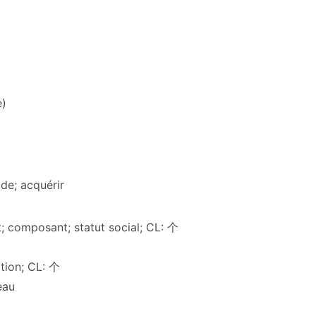
e)
ude; acquérir
t; composant; statut social; CL: 个
sation; CL: 个
'eau