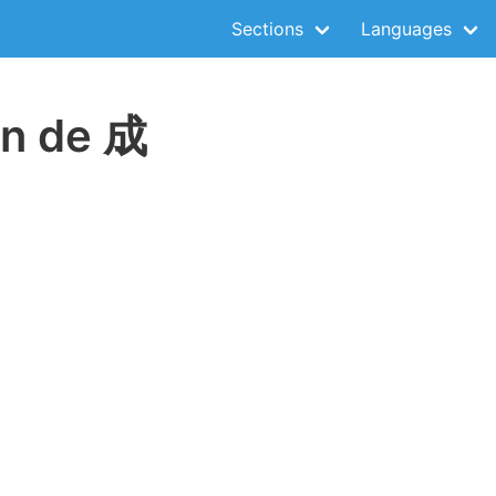
Sections
Languages
on de 成