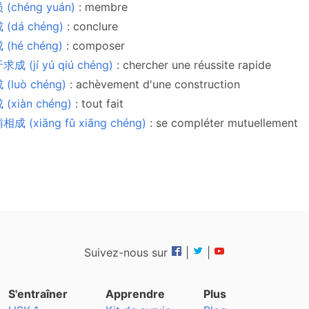
 (chéng yuán)
: membre
 (dá chéng)
: conclure
 (hé chéng)
: composer
成 (jí yú qiú chéng)
: chercher une réussite rapide
 (luò chéng)
: achèvement d'une construction
 (xiàn chéng)
: tout fait
相成 (xiāng fǔ xiāng chéng)
: se compléter mutuellement
Suivez-nous sur
|
|
S'entraîner
Apprendre
Plus