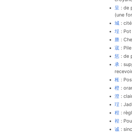
呈
: de 
(une fo
城
: cité
埕
: Pot
塍
: Ch
宬
: Pi
惩
: de 
承
: sup
recevoir
枨
: Pos
橙
: ora
澄
: cla
珵
: Jad
程
: règ
裎
: Pou
诚
: sin