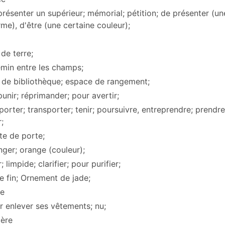
présenter un supérieur; mémorial; pétition; de présenter (
rme), d'être (une certaine couleur);
 de terre;
emin entre les champs;
le de bibliothèque; espace de rangement;
punir; réprimander; pour avertir;
porter; transporter; tenir; poursuivre, entreprendre; prendre
;
te de porte;
nger; orange (couleur);
ir; limpide; clarifier; pour purifier;
e fin; Ornement de jade;
le
r enlever ses vêtements; nu;
cère