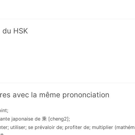
x du HSK
res avec la même prononciation
oint;
riante japonaise de 乘 [cheng2];
ter; utiliser; se prévaloir de; profiter de; multiplier (math
ce