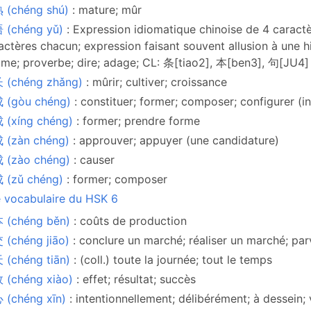
 (chéng shú)
: mature; mûr
 (chéng yǔ)
: Expression idiomatique chinoise de 4 caract
actères chacun; expression faisant souvent allusion à une hi
ome; proverbe; dire; adage; CL: 条[tiao2], 本[ben3], 句[JU4]
 (chéng zhǎng)
: mûrir; cultiver; croissance
 (gòu chéng)
: constituer; former; composer; configurer (i
 (xíng chéng)
: former; prendre forme
 (zàn chéng)
: approuver; appuyer (une candidature)
 (zào chéng)
: causer
 (zǔ chéng)
: former; composer
e vocabulaire du HSK 6
 (chéng běn)
: coûts de production
(chéng jiāo)
: conclure un marché; réaliser un marché; par
(chéng tiān)
: (coll.) toute la journée; tout le temps
 (chéng xiào)
: effet; résultat; succès
 (chéng xīn)
: intentionnellement; délibérément; à dessein;