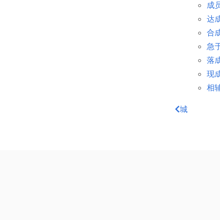
成员
达成
合成
急于求
落成
现成
相辅
城