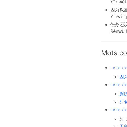
Yīn wéi 
因为教
Yīnwèi 
任务还
Rènwù h
Mots co
Liste d
因为
Liste d
厕所
所有
Liste d
所 (
无所