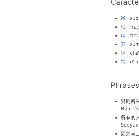
Caractè
惢
: sup
琐
: fra
璅
: fra
索
: su
鎍
: cha
锁
: d'e
Phrases
男厕所
Nán cès
所有的
Suǒyǒu 
因为马