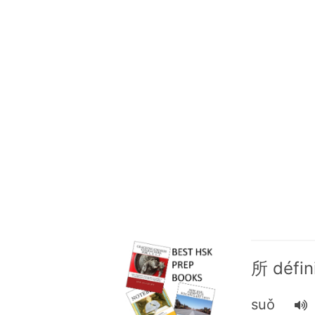
所 défin
suǒ