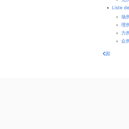
Liste d
场所
理所当
力所能
众所
因