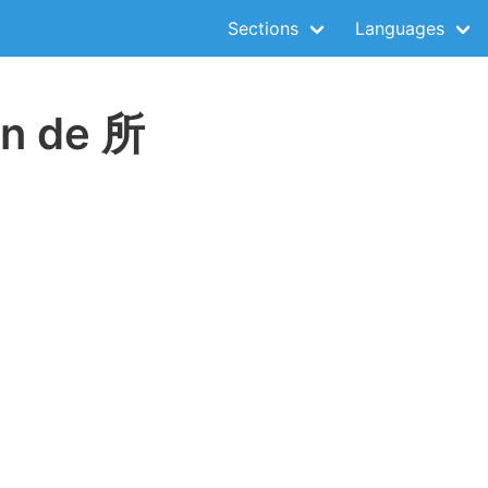
Sections
Languages
on de 所