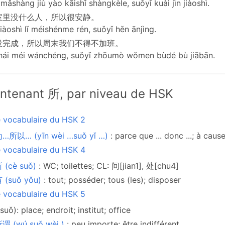
mǎshàng jiù yào kāishǐ shàngkèle, suǒyǐ kuài jìn jiàoshì.
室里没什么人，所以很安静。
jiàoshì lǐ méishénme rén, suǒyǐ hěn ānjìng.
没完成，所以周末我们不得不加班。
ái méi wánchéng, suǒyǐ zhōumò wǒmen bùdé bù jiābān.
ntenant 所, par niveau de HSK
e vocabulaire du HSK 2
…所以… (yīn wèi …suǒ yǐ …)
: parce que ... donc ...; à cause 
e vocabulaire du HSK 4
 (cè suǒ)
: WC; toilettes; CL: 间[jian1], 处[chu4]
 (suǒ yǒu)
: tout; posséder; tous (les); disposer
e vocabulaire du HSK 5
suǒ): place; endroit; institut; office
谓 (wú suǒ wèi )
: peu importe; être indifférent