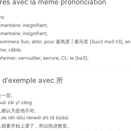
res avec la même prononciation
ra
gmentaire; insignifiant;
gmentaire; insignifiant;
rnommera Suo; abbr. pour 索馬里 | 索马里 [Suo3 ma3 li3], en 
îne; câble;
nfermer; verrouiller; serrure; CL: le [ba3];
 d'exemple avec 所
在一层。
uǒ zài yī céng.
人都认为是他不对。
de rén dōu rènwéi shì tā bùduì.
上就要开始上课了，所以快进教室。