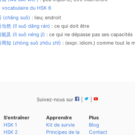
e vocabulaire du HSK 6
 (chǎng suǒ)
: lieu; endroit
然 (lǐ suǒ dāng rán)
: ce qui doit être
及 (lì suǒ néng jí)
: ce qui ne dépasse pas ses capacités
周知 (zhòng suǒ zhōu zhī)
: (expr. idiom.) comme tout le m
Suivez-nous sur
|
|
S'entraîner
Apprendre
Plus
HSK 1
Kit de survie
Blog
HSK 2
Principes de la
Contact