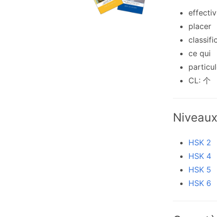
effecti
placer
classifi
ce qui
particu
CL: 个
Niveau
HSK 2
HSK 4
HSK 5
HSK 6