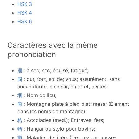
HSK 3
HSK 4
HSK 6
Caractères avec la même
prononciation
凅
: à sec; sec; épuisé; fatigué;
固
: dur, fort, solide; vous; assurément, sans
aucun doute, bien sûr, en effet, certes;
堌
: Nom de lieu;
崮
: Montagne plate à pied plat; mesa; (Élément
dans les noms de montagne);
梏
: Accolades (med.); Entraves; fers;
牿
: Hangar ou stylo pour bovins;
痼
: Maladie obstinée; (De passion, passe-