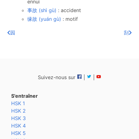
ennui
事故 (shì gù)
: accident
缘故 (yuán gù)
: motif
园
刮
Suivez-nous sur
|
|
S'entraîner
HSK 1
HSK 2
HSK 3
HSK 4
HSK 5