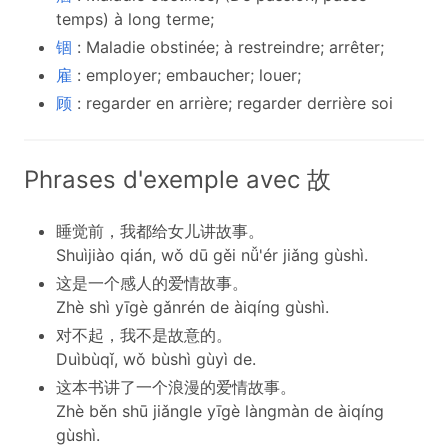
temps) à long terme;
锢
: Maladie obstinée; à restreindre; arrêter;
雇
: employer; embaucher; louer;
顾
: regarder en arrière; regarder derrière soi
Phrases d'exemple avec 故
睡觉前，我都给女儿讲故事。
Shuìjiào qián, wǒ dū gěi nǚ'ér jiǎng gùshì.
这是一个感人的爱情故事。
Zhè shì yīgè gǎnrén de àiqíng gùshì.
对不起，我不是故意的。
Duìbùqǐ, wǒ bùshì gùyì de.
这本书讲了一个浪漫的爱情故事。
Zhè běn shū jiǎngle yīgè làngmàn de àiqíng
gùshì.