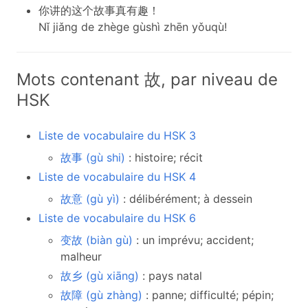
你讲的这个故事真有趣！
Nǐ jiǎng de zhège gùshì zhēn yǒuqù!
Mots contenant 故, par niveau de
HSK
Liste de vocabulaire du HSK 3
故事 (gù shi)
: histoire; récit
Liste de vocabulaire du HSK 4
故意 (gù yì)
: délibérément; à dessein
Liste de vocabulaire du HSK 6
变故 (biàn gù)
: un imprévu; accident;
malheur
故乡 (gù xiāng)
: pays natal
故障 (gù zhàng)
: panne; difficulté; pépin;