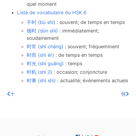
quel moment
Liste de vocabulaire du HSK 6
不时 (bù shí)
: souvent; de temps en temps
顿时 (dùn shí)
: immédiatement;
soudainement
时常 (shí cháng)
: souvent; fréquemment
时而 (shí ér)
: de temps en temps
时光 (shí guāng)
: temps
时机 (shí jī)
: occasion; conjoncture
时事 (shí shì)
: actualité; événements actuels
十
候