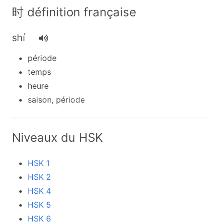
时 définition française
shí
période
temps
heure
saison, période
Niveaux du HSK
HSK 1
HSK 2
HSK 4
HSK 5
HSK 6