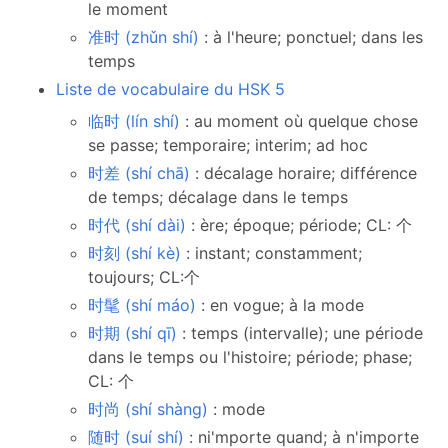
le moment
准时 (zhǔn shí)
: à l'heure; ponctuel; dans les
temps
Liste de vocabulaire du HSK 5
临时 (lín shí)
: au moment où quelque chose
se passe; temporaire; interim; ad hoc
时差 (shí chā)
: décalage horaire; différence
de temps; décalage dans le temps
时代 (shí dài)
: ère; époque; période; CL: 个
时刻 (shí kè)
: instant; constamment;
toujours; CL:个
时髦 (shí máo)
: en vogue; à la mode
时期 (shí qī)
: temps (intervalle); une période
dans le temps ou l'histoire; période; phase;
CL: 个
时尚 (shí shàng)
: mode
随时 (suí shí)
: ni'mporte quand; à n'importe