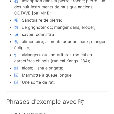
石
: inscription dans la pierre;; roche; pierre l'un
des huit instruments de musique anciens
OCTAVE [ba1 yin1];
祏
: Sanctuaire de pierre;
蚀
: de grignoter qc; manger dans; éroder;
识
: savoir; connaître
食
: alimentaire; aliments pour animaux; manger;
éclipser;
饣
: «Manger» ou «nourriture» radical en
caractères chinois (radical Kangxi 184);
鲥
: alose; Ilisha elongata;
鼫
: Marmotte à queue longue;
鼭
: Une sorte de rat;
Phrases d'exemple avec 时