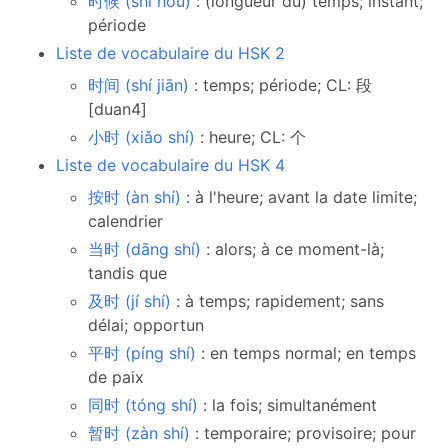
时候 (shí hou)
: (longueur du) temps; instant;
période
Liste de vocabulaire du HSK 2
时间 (shí jiān)
: temps; période; CL: 段
[duan4]
小时 (xiǎo shí)
: heure; CL: 个
Liste de vocabulaire du HSK 4
按时 (àn shí)
: à l'heure; avant la date limite;
calendrier
当时 (dāng shí)
: alors; à ce moment-là;
tandis que
及时 (jí shí)
: à temps; rapidement; sans
délai; opportun
平时 (píng shí)
: en temps normal; en temps
de paix
同时 (tóng shí)
: la fois; simultanément
暂时 (zàn shí)
: temporaire; provisoire; pour