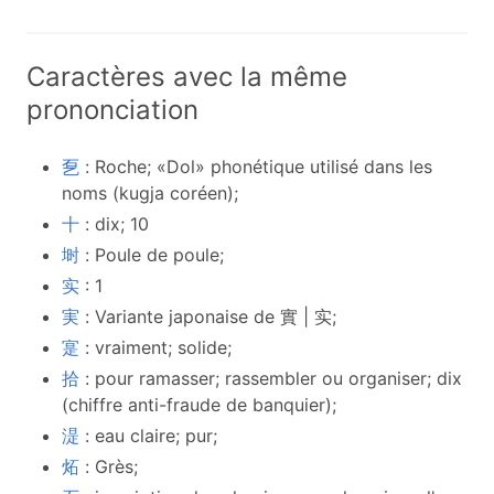
Caractères avec la même
prononciation
乭
: Roche; «Dol» phonétique utilisé dans les
noms (kugja coréen);
十
: dix; 10
埘
: Poule de poule;
实
: 1
実
: Variante japonaise de 實 | 实;
寔
: vraiment; solide;
拾
: pour ramasser; rassembler ou organiser; dix
(chiffre anti-fraude de banquier);
湜
: eau claire; pur;
炻
: Grès;