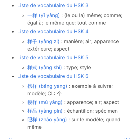
Liste de vocabulaire du HSK 3
一样 (yī yàng)
: (le ou la) même; comme;
égal à; le même que; tout comme
Liste de vocabulaire du HSK 4
样子 (yàng zi)
: manière; air; apparence
extérieure; aspect
Liste de vocabulaire du HSK 5
样式 (yàng shì)
: type; style
Liste de vocabulaire du HSK 6
榜样 (bǎng yàng)
: exemple à suivre;
modèle; CL: 个
模样 (mú yàng)
: apparence; air; aspect
样品 (yàng pǐn)
: échantillon; spécimen
照样 (zhào yàng)
: sur le modèle; quand
même