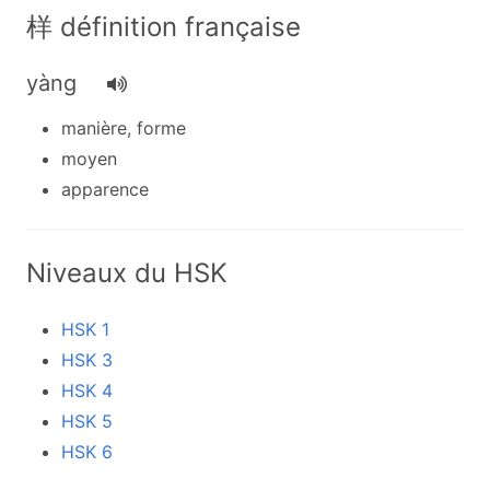
样 définition française
yàng
manière, forme
moyen
apparence
Niveaux du HSK
HSK 1
HSK 3
HSK 4
HSK 5
HSK 6