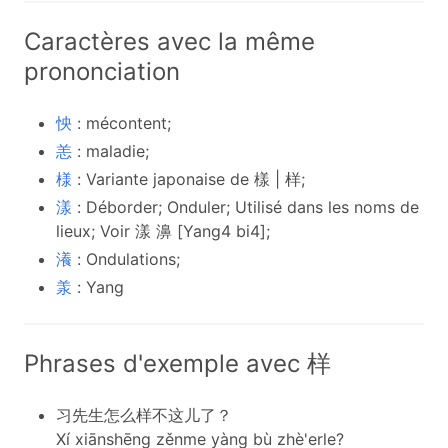
Caractères avec la même
prononciation
怏
: mécontent;
恙
: maladie;
様
: Variante japonaise de 樣 | 样;
漾
: Déborder; Onduler; Utilisé dans les noms de
lieux; Voir 漾 濞 [Yang4 bi4];
瀁
: Ondulations;
羕
: Yang
Phrases d'exemple avec 样
习先生怎么样不这儿了？
Xí xiānshēng zěnme yàng bù zhè'erle?