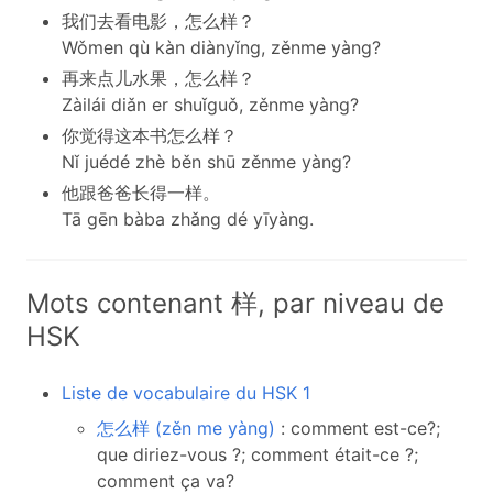
我们去看电影，怎么样？
Wǒmen qù kàn diànyǐng, zěnme yàng?
再来点儿水果，怎么样？
Zàilái diǎn er shuǐguǒ, zěnme yàng?
你觉得这本书怎么样？
Nǐ juédé zhè běn shū zěnme yàng?
他跟爸爸长得一样。
Tā gēn bàba zhǎng dé yīyàng.
Mots contenant 样, par niveau de
HSK
Liste de vocabulaire du HSK 1
怎么样 (zěn me yàng)
: comment est-ce?;
que diriez-vous ?; comment était-ce ?;
comment ça va?