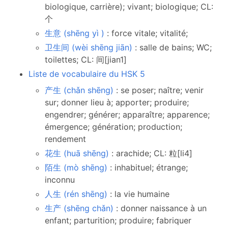
biologique, carrière); vivant; biologique; CL:
个
生意 (shēng yì )
: force vitale; vitalité;
卫生间 (wèi shēng jiān)
: salle de bains; WC;
toilettes; CL: 间[jian1]
Liste de vocabulaire du HSK 5
产生 (chǎn shēng)
: se poser; naître; venir
sur; donner lieu à; apporter; produire;
engendrer; générer; apparaître; apparence;
émergence; génération; production;
rendement
花生 (huā shēng)
: arachide; CL: 粒[li4]
陌生 (mò shēng)
: inhabituel; étrange;
inconnu
人生 (rén shēng)
: la vie humaine
生产 (shēng chǎn)
: donner naissance à un
enfant; parturition; produire; fabriquer