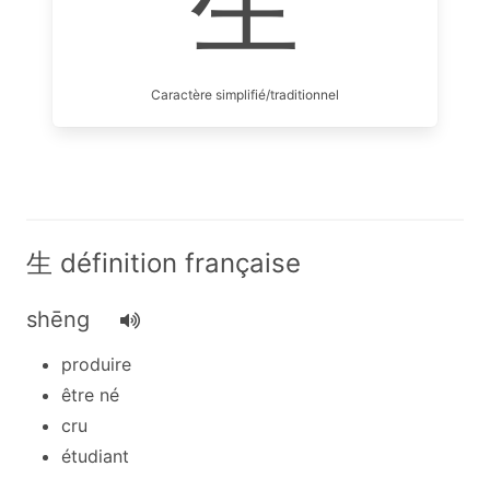
生
Caractère simplifié/traditionnel
生 définition française
shēng
produire
être né
cru
étudiant