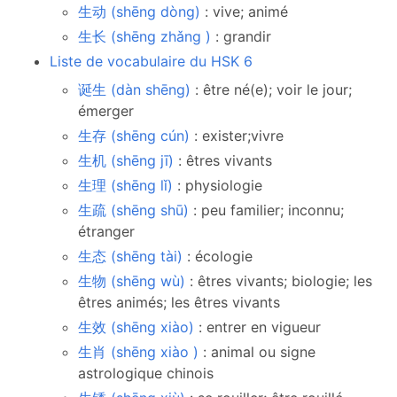
生动 (shēng dòng)
: vive; animé
生长 (shēng zhǎng )
: grandir
Liste de vocabulaire du HSK 6
诞生 (dàn shēng)
: être né(e); voir le jour;
émerger
生存 (shēng cún)
: exister;vivre
生机 (shēng jī)
: êtres vivants
生理 (shēng lǐ)
: physiologie
生疏 (shēng shū)
: peu familier; inconnu;
étranger
生态 (shēng tài)
: écologie
生物 (shēng wù)
: êtres vivants; biologie; les
êtres animés; les êtres vivants
生效 (shēng xiào)
: entrer en vigueur
生肖 (shēng xiào )
: animal ou signe
astrologique chinois