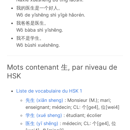
我的医生是一个好人。
Wǒ de yīshēng shì yīgè hǎorén.
我爸爸是医生。
Wǒ bàba shì yīshēng.
我不是学生。
Wǒ bùshì xuéshēng.
Mots contenant 生, par niveau de
HSK
Liste de vocabulaire du HSK 1
先生 (xiān sheng)
: Monsieur (M.); mari;
enseignant; médecin; CL: 个[ge4], 位[wei4]
学生 (xué sheng)
: étudiant; écolier
医生 (yī shēng)
: médecin; CL: 个[ge4], 位