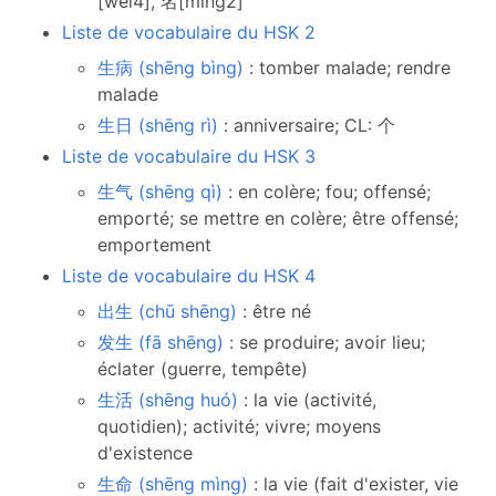
[wei4], 名[ming2]
Liste de vocabulaire du HSK 2
生病 (shēng bìng)
: tomber malade; rendre
malade
生日 (shēng rì)
: anniversaire; CL: 个
Liste de vocabulaire du HSK 3
生气 (shēng qì)
: en colère; fou; offensé;
emporté; se mettre en colère; être offensé;
emportement
Liste de vocabulaire du HSK 4
出生 (chū shēng)
: être né
发生 (fā shēng)
: se produire; avoir lieu;
éclater (guerre, tempête)
生活 (shēng huó)
: la vie (activité,
quotidien); activité; vivre; moyens
d'existence
生命 (shēng mìng)
: la vie (fait d'exister, vie