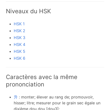
Niveaux du HSK
HSK 1
HSK 2
HSK 3
HSK 4
HSK 5
HSK 6
Caractères avec la même
prononciation
升
: monter; élever au rang de; ​​promouvoir,
hisser; litre; mesurer pour le grain sec égale un
dixième dou dou [dou3];