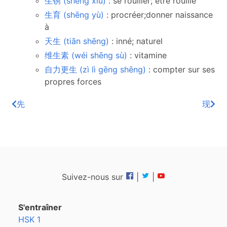
生锈 (shēng xiù)
: se rouiller; être rouillé
生育 (shēng yù)
: procréer;donner naissance
à
天生 (tiān shēng)
: inné; naturel
维生素 (wéi shēng sù)
: vitamine
自力更生 (zì lì gēng shēng)
: compter sur ses
propres forces
先
现
Suivez-nous sur
|
|
S'entraîner
HSK 1