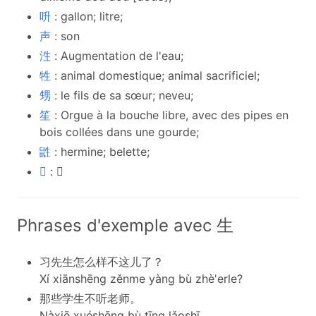
呏
: gallon; litre;
声
: son
泩
: Augmentation de l'eau;
牲
: animal domestique; animal sacrificiel;
甥
: le fils de sa sœur; neveu;
笙
: Orgue à la bouche libre, avec des pipes en
bois collées dans une gourde;
鼪
: hermine; belette;
𢦑
: 𢦑
Phrases d'exemple avec 生
习先生怎么样不这儿了？
Xí xiānshēng zěnme yàng bù zhè'erle?
那些学生不听老师。
Nàxiē xuéshēng bù tīng lǎoshī.