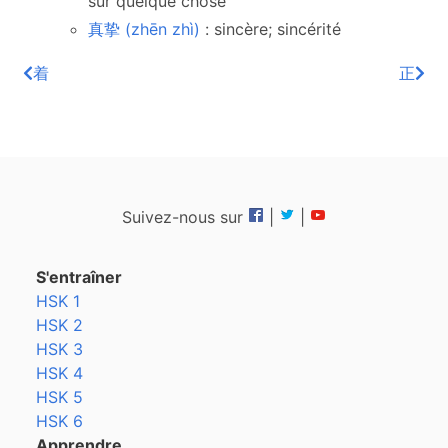
sur quelque chose
真挚 (zhēn zhì)
: sincère; sincérité
着
正
Suivez-nous sur
|
|
S'entraîner
HSK 1
HSK 2
HSK 3
HSK 4
HSK 5
HSK 6
Apprendre