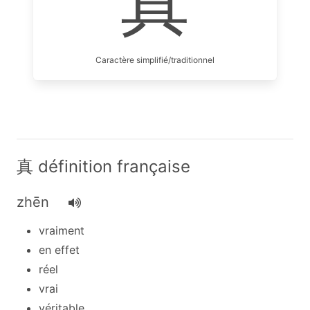
真
Caractère simplifié/traditionnel
真 définition française
zhēn
vraiment
en effet
réel
vrai
véritable