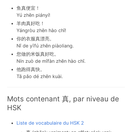
鱼真便宜！
Yú zhēn piányí!
羊肉真好吃！
Yángròu zhēn hào chī!
你的衣服真漂亮。
Nǐ de yīfú zhēn piàoliang.
您做的米饭真好吃。
Nín zuò de mǐfàn zhēn hào chī.
他跑得真快。
Tā pǎo dé zhēn kuài.
Mots contenant 真, par niveau de
HSK
Liste de vocabulaire du HSK 2