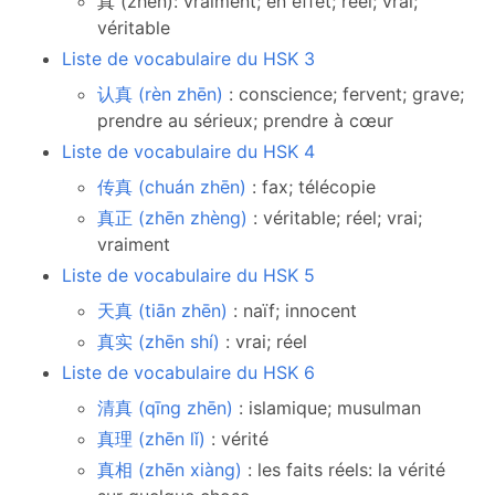
真 (zhēn): vraiment; en effet; réel; vrai;
véritable
Liste de vocabulaire du HSK 3
认真 (rèn zhēn)
: conscience; fervent; grave;
prendre au sérieux; prendre à cœur
Liste de vocabulaire du HSK 4
传真 (chuán zhēn)
: fax; télécopie
真正 (zhēn zhèng)
: véritable; réel; vrai;
vraiment
Liste de vocabulaire du HSK 5
天真 (tiān zhēn)
: naïf; innocent
真实 (zhēn shí)
: vrai; réel
Liste de vocabulaire du HSK 6
清真 (qīng zhēn)
: islamique; musulman
真理 (zhēn lǐ)
: vérité
真相 (zhēn xiàng)
: les faits réels: la vérité