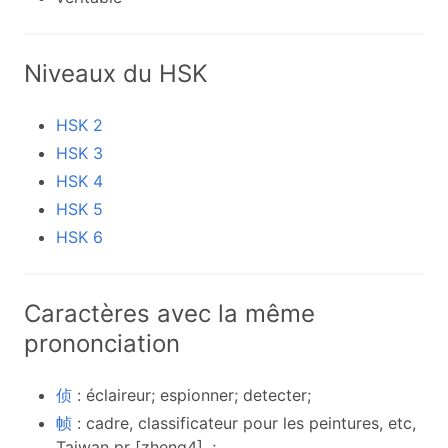
Niveaux du HSK
HSK 2
HSK 3
HSK 4
HSK 5
HSK 6
Caractères avec la même
prononciation
侦
: éclaireur; espionner; detecter;
帧
: cadre, classificateur pour les peintures, etc,
Taiwan pr [zheng4] .;