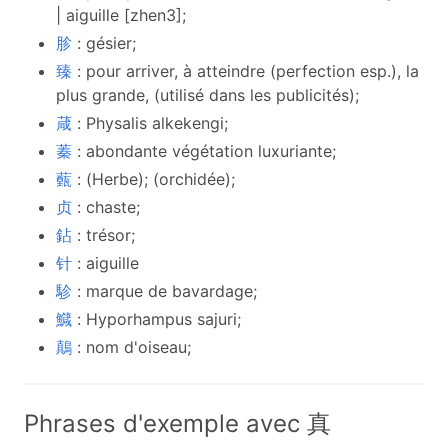
| aiguille [zhen3];
胗
: gésier;
臻
: pour arriver, à atteindre (perfection esp.), la
plus grande, (utilisé dans les publicités);
葴
: Physalis alkekengi;
蓁
: abondante végétation luxuriante;
薽
: (Herbe); (orchidée);
贞
: chaste;
鉆
: trésor;
针
: aiguille
駗
: marque de bavardage;
鱵
: Hyporhampus sajuri;
鷏
: nom d'oiseau;
Phrases d'exemple avec 真