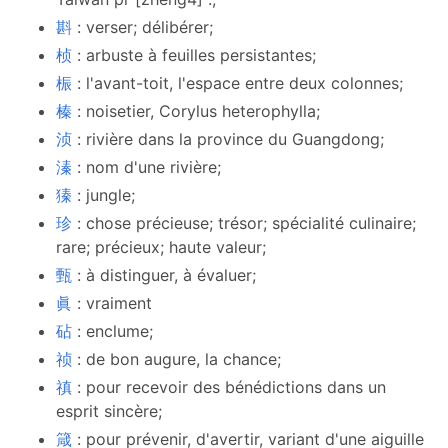
斟
: verser; délibérer;
桢
: arbuste à feuilles persistantes;
桭
: l'avant-toit, l'espace entre deux colonnes;
榛
: noisetier, Corylus heterophylla;
浈
: rivière dans la province du Guangdong;
溱
: nom d'une rivière;
獉
: jungle;
珍
: chose précieuse; trésor; spécialité culinaire;
rare; précieux; haute valeur;
甄
: à distinguer, à évaluer;
眞
: vraiment
砧
: enclume;
祯
: de bon augure, la chance;
禛
: pour recevoir des bénédictions dans un
esprit sincère;
箴
: pour prévenir, d'avertir, variant d'une aiguille