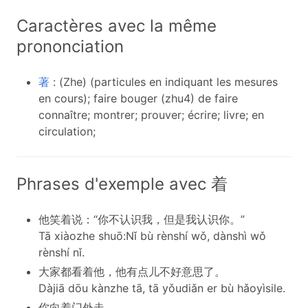
Caractères avec la même
prononciation
著
: (Zhe) (particules en indiquant les mesures
en cours); faire bouger (zhu4) de faire
connaître; montrer; prouver; écrire; livre; en
circulation;
Phrases d'exemple avec 着
他笑着说：“你不认识我，但是我认识你。”
Tā xiàozhe shuō:Nǐ bù rènshí wǒ, dànshì wǒ
rènshí nǐ.
大家都看着他，他有点儿不好意思了。
Dàjiā dōu kànzhe tā, tā yǒudiǎn er bù hǎoyìsile.
你向着门外走。