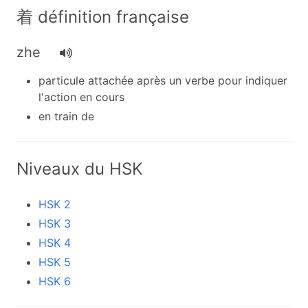
着 définition française
zhe
particule attachée après un verbe pour indiquer
l'action en cours
en train de
Niveaux du HSK
HSK 2
HSK 3
HSK 4
HSK 5
HSK 6