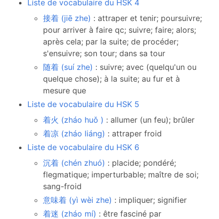
Liste de vocabulaire du HSK 4
接着 (jiē zhe)
: attraper et tenir; poursuivre;
pour arriver à faire qc; suivre; faire; alors;
après cela; par la suite; de procéder;
s'ensuivre; son tour; dans sa tour
随着 (suí zhe)
: suivre; avec (quelqu'un ou
quelque chose); à la suite; au fur et à
mesure que
Liste de vocabulaire du HSK 5
着火 (zháo huǒ )
: allumer (un feu); brûler
着凉 (zháo liáng)
: attraper froid
Liste de vocabulaire du HSK 6
沉着 (chén zhuó)
: placide; pondéré;
flegmatique; imperturbable; maître de soi;
sang-froid
意味着 (yì wèi zhe)
: impliquer; signifier
着迷 (zháo mí)
: être fasciné par