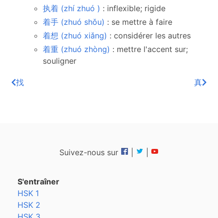
执着 (zhí zhuó )
: inflexible; rigide
着手 (zhuó shǒu)
: se mettre à faire
着想 (zhuó xiǎng)
: considérer les autres
着重 (zhuó zhòng)
: mettre l'accent sur;
souligner
找
真
Suivez-nous sur
|
|
S'entraîner
HSK 1
HSK 2
HSK 3