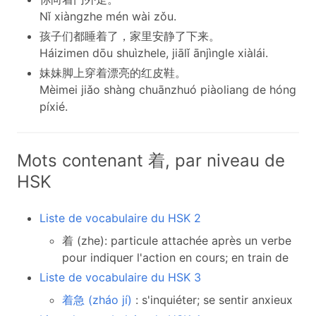
Nǐ xiàngzhe mén wài zǒu.
孩子们都睡着了，家里安静了下来。
Háizimen dōu shuìzhele, jiālǐ ānjìngle xiàlái.
妹妹脚上穿着漂亮的红皮鞋。
Mèimei jiǎo shàng chuānzhuó piàoliang de hóng
píxié.
Mots contenant 着, par niveau de
HSK
Liste de vocabulaire du HSK 2
着 (zhe): particule attachée après un verbe
pour indiquer l'action en cours; en train de
Liste de vocabulaire du HSK 3
着急 (zháo jí)
: s'inquiéter; se sentir anxieux