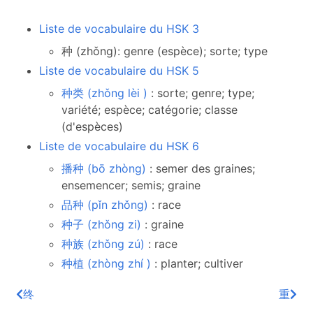
Liste de vocabulaire du HSK 3
种 (zhǒng): genre (espèce); sorte; type
Liste de vocabulaire du HSK 5
种类 (zhǒng lèi )
: sorte; genre; type;
variété; espèce; catégorie; classe
(d'espèces)
Liste de vocabulaire du HSK 6
播种 (bō zhòng)
: semer des graines;
ensemencer; semis; graine
品种 (pǐn zhǒng)
: race
种子 (zhǒng zi)
: graine
种族 (zhǒng zú)
: race
种植 (zhòng zhí )
: planter; cultiver
终
重