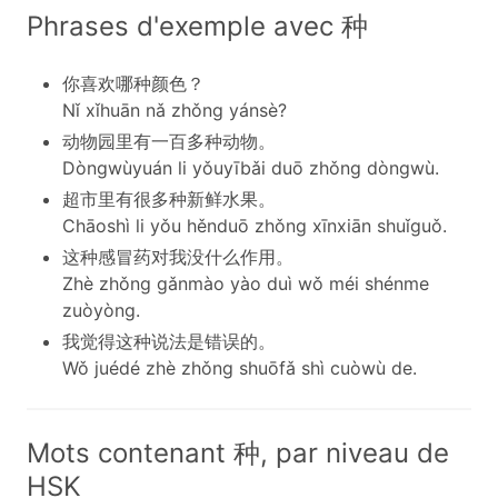
Phrases d'exemple avec 种
你喜欢哪种颜色？
Nǐ xǐhuān nǎ zhǒng yánsè?
动物园里有一百多种动物。
Dòngwùyuán li yǒuyībǎi duō zhǒng dòngwù.
超市里有很多种新鲜水果。
Chāoshì li yǒu hěnduō zhǒng xīnxiān shuǐguǒ.
这种感冒药对我没什么作用。
Zhè zhǒng gǎnmào yào duì wǒ méi shénme
zuòyòng.
我觉得这种说法是错误的。
Wǒ juédé zhè zhǒng shuōfǎ shì cuòwù de.
Mots contenant 种, par niveau de
HSK