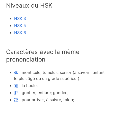
Niveaux du HSK
HSK 3
HSK 5
HSK 6
Caractères avec la même
prononciation
冢
: monticule, tumulus, senior (à savoir l'enfant
le plus âgé ou un grade supérieur);
尰
: la houle;
肿
: gonfler; enflure; gonflée;
踵
: pour arriver, à suivre, talon;