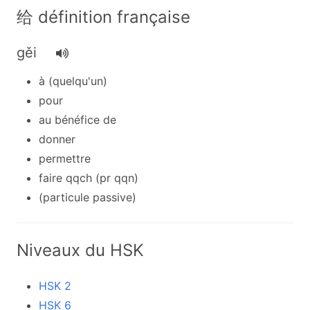
给 définition française
gěi
à (quelqu'un)
pour
au bénéfice de
donner
permettre
faire qqch (pr qqn)
(particule passive)
Niveaux du HSK
HSK 2
HSK 6