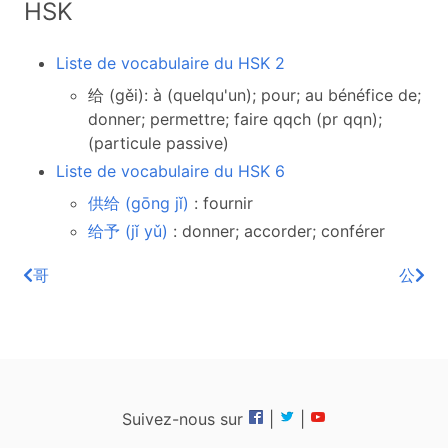
HSK
Liste de vocabulaire du HSK 2
给 (gěi): à (quelqu'un); pour; au bénéfice de;
donner; permettre; faire qqch (pr qqn);
(particule passive)
Liste de vocabulaire du HSK 6
供给 (gōng jǐ)
: fournir
给予 (jǐ yǔ)
: donner; accorder; conférer
哥
公
Suivez-nous sur
|
|