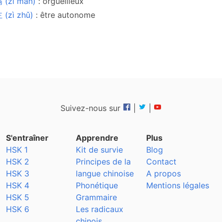
 (zì mǎn)
: orgueilleux
(zì zhǔ)
: être autonome
Suivez-nous sur
|
|
S'entraîner
Apprendre
Plus
HSK 1
Kit de survie
Blog
HSK 2
Principes de la
Contact
HSK 3
langue chinoise
A propos
HSK 4
Phonétique
Mentions légales
HSK 5
Grammaire
HSK 6
Les radicaux
chinois