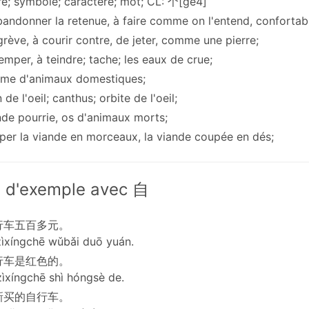
tre; symbole; caractère; mot; CL: 个[ge4]
bandonner la retenue, à faire comme on l'entend, confortabl
grève, à courir contre, de jeter, comme une pierre;
remper, à teindre; tache; les eaux de crue;
mme d'animaux domestiques;
n de l'oeil; canthus; orbite de l'oeil;
nde pourrie, os d'animaux morts;
uper la viande en morceaux, la viande coupée en dés;
 d'exemple avec 自
行车五百多元。
ìxíngchē wǔbǎi duō yuán.
行车是红色的。
ìxíngchē shì hóngsè de.
新买的自行车。