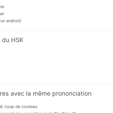
me
el
(un endroit)
x du HSK
res avec la même prononciation
gé; coup de couteau;