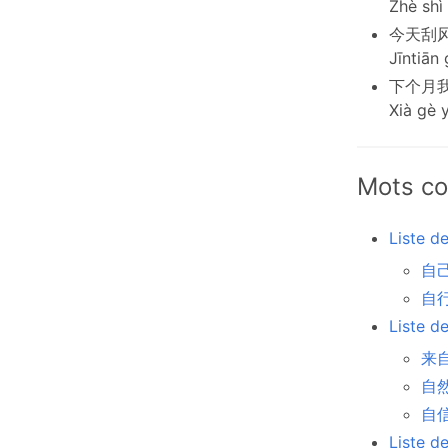
Zhè shì
今天刮
Jīntiān 
下个月
Xià gè y
Mots co
Liste d
自己 
自行车
Liste d
来自 
自然 
自信 
Liste d