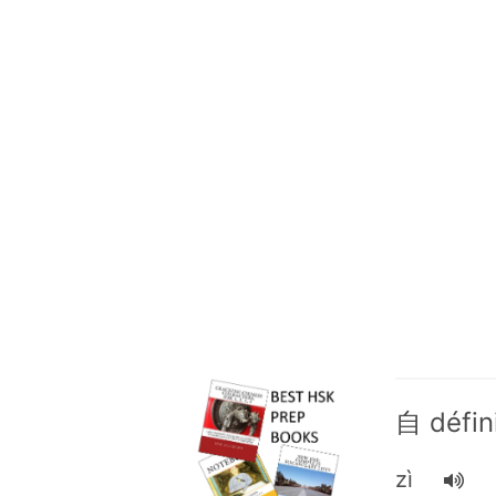
自 défin
zì