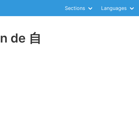
Sections
Languages
on de 自