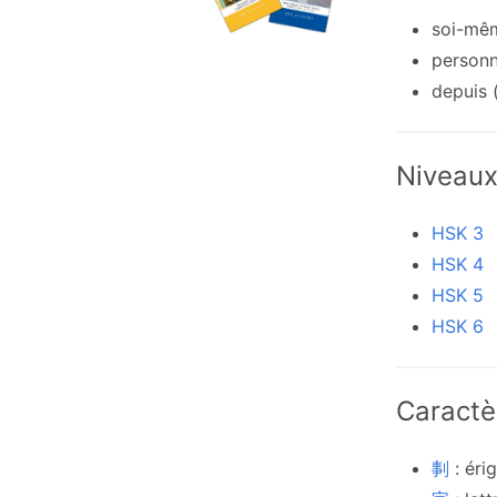
soi-mê
personn
depuis 
Niveau
HSK 3
HSK 4
HSK 5
HSK 6
Caractè
剚
: éri