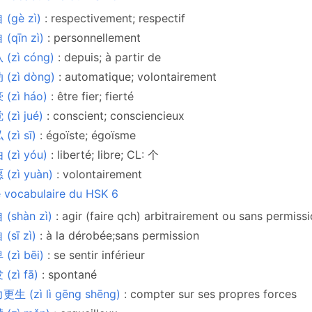
 (gè zì)
: respectivement; respectif
(qīn zì)
: personnellement
 (zì cóng)
: depuis; à partir de
 (zì dòng)
: automatique; volontairement
 (zì háo)
: être fier; fierté
(zì jué)
: conscient; consciencieux
(zì sī)
: égoïste; égoïsme
 (zì yóu)
: liberté; libre; CL: 个
(zì yuàn)
: volontairement
e vocabulaire du HSK 6
(shàn zì)
: agir (faire qch) arbitrairement ou sans permiss
(sī zì)
: à la dérobée;sans permission
(zì bēi)
: se sentir inférieur
(zì fā)
: spontané
生 (zì lì gēng shēng)
: compter sur ses propres forces