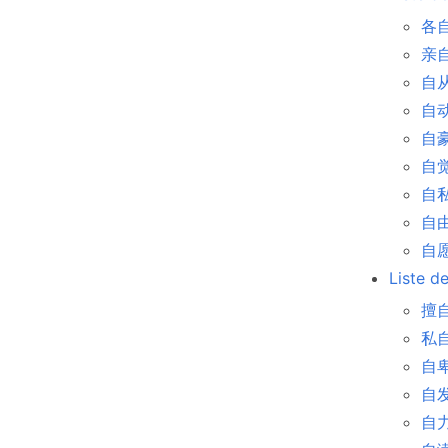
各自
亲自 
自从
自动
自豪
自觉 
自私 
自由
自愿 
Liste d
擅自 
私自 
自卑 
自发 
自力更