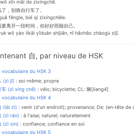
 wǒ xīn mǎi de zìxíngchē.
风了，别骑自行车了。
guā fēngle, bié qí zìxíngchēle.
我要离开一段时间，你好好照顾自己。
uè wǒ yào líkāi yīduàn shíjiān, nǐ hǎohǎo zhàogù zìjǐ.
ntenant 自, par niveau de HSK
e vocabulaire du HSK 3
(zì jǐ)
: soi-même; propre
 (zì xíng chē)
: vélo; bicyclette; CL: 辆[liang4]
e vocabulaire du HSK 4
(lái zì)
: venir (d'un endroit); provenance; De: (en-tête de c
(zì rán)
: à l'aise; naturel; naturellement
(zì xìn)
: confiance; confiance en soi
e vocabulaire du HSK 5