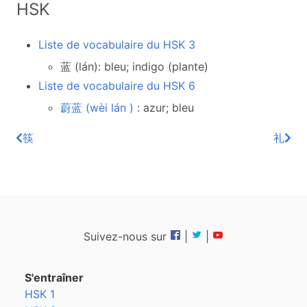
HSK
Liste de vocabulaire du HSK 3
蓝 (lán): bleu; indigo (plante)
Liste de vocabulaire du HSK 6
蔚蓝 (wèi lán )
: azur; bleu
筷
礼
Suivez-nous sur
|
|
S'entraîner
HSK 1