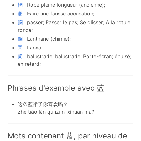
襕
: Robe pleine longueur (ancienne);
谰
: Faire une fausse accusation;
躝
: passer; Passer le pas; Se glisser; À la rotule
ronde;
镧
: Lanthane (chimie);
闌
: Lanna
阑
: balustrade; balustrade; Porte-écran; épuisé;
en retard;
Phrases d'exemple avec 蓝
这条蓝裙子你喜欢吗？
Zhè tiáo lán qúnzi nǐ xǐhuān ma?
Mots contenant 蓝, par niveau de