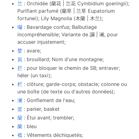
兰
: Orchidée (蘭花 | 兰花 Cymbidium goeringii);
Purifiant parfumé (蘭草 | 兰草 Eupatorium
fortunei); Lily Magnolia (木蘭 | 木兰);
囒
: Bavardage confus; Balbutiage
incompréhensible; Variante de 讕 | 谰, pour
accuser injustement;
婪
: avare;
岚
: brouillard; Nom d'une montagne;
拦
: pour bloquer le chemin de SB; entraver;
héler (un taxi);
栏
: clôture; garde-corps; obstacle; colonne ou
une boîte (de texte ou d'autres données);
澜
: Gonflement de l'eau;
篮
: panier, basket
籣
: Étui avant; trembler;
蘭
: bleu
褴
: Vêtements déchiquetés;