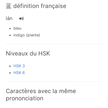
蓝 définition française
lán
bleu
indigo (plante)
Niveaux du HSK
HSK 3
HSK 6
Caractères avec la même
prononciation