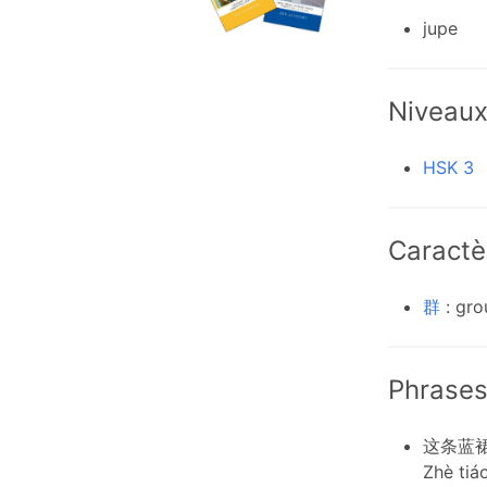
jupe
Niveau
HSK 3
Caractè
群
: gro
Phrases
这条蓝
Zhè tiá