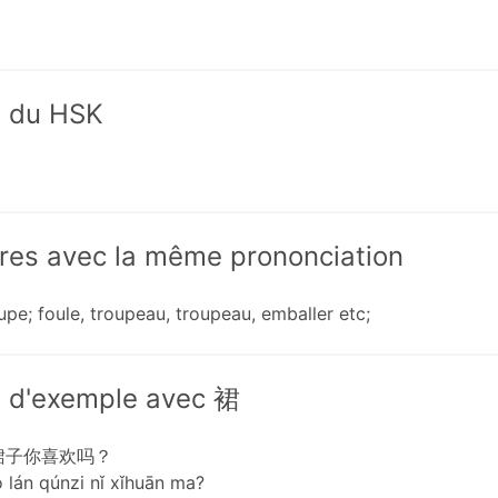
x du HSK
res avec la même prononciation
upe; foule, troupeau, troupeau, emballer etc;
 d'exemple avec 裙
裙子你喜欢吗？
o lán qúnzi nǐ xǐhuān ma?