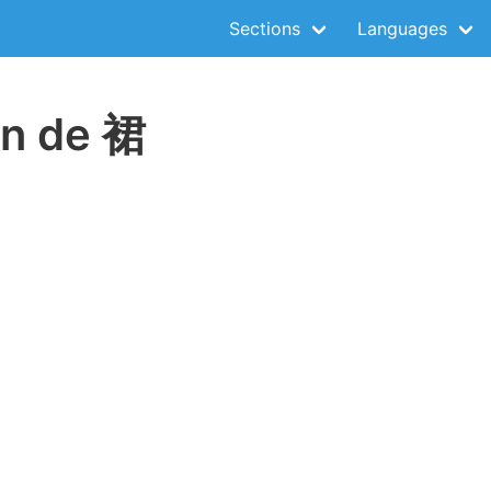
Sections
Languages
on de 裙