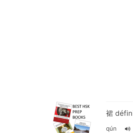
裙 défin
qún