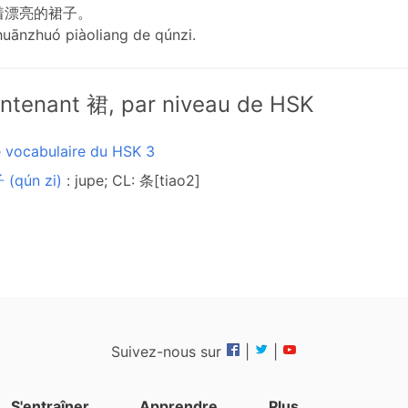
着漂亮的裙子。
chuānzhuó piàoliang de qúnzi.
ntenant 裙, par niveau de HSK
e vocabulaire du HSK 3
 (qún zi)
: jupe; CL: 条[tiao2]
Suivez-nous sur
|
|
S'entraîner
Apprendre
Plus