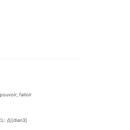
pouvoir; falloir
CL: 点[dian3]