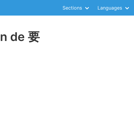
Sections
Languages
on de 要