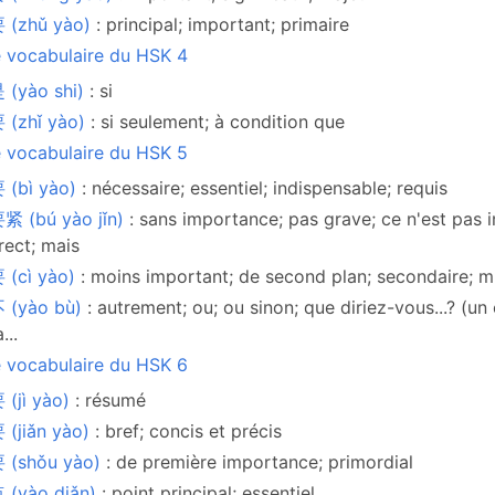
 (zhǔ yào)
: principal; important; primaire
e vocabulaire du HSK 4
(yào shi)
: si
 (zhǐ yào)
: si seulement; à condition que
e vocabulaire du HSK 5
 (bì yào)
: nécessaire; essentiel; indispensable; requis
 (bú yào jǐn)
: sans importance; pas grave; ce n'est pas im
rect; mais
 (cì yào)
: moins important; de second plan; secondaire; m
 (yào bù)
: autrement; ou; ou sinon; que diriez-vous...? (un c
...
e vocabulaire du HSK 6
(jì yào)
: résumé
(jiǎn yào)
: bref; concis et précis
 (shǒu yào)
: de première importance; primordial
 (yào diǎn)
: point principal; essentiel