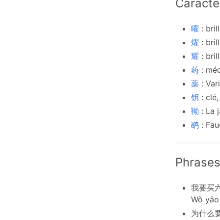
Caractè
曜
: bri
燿
: bri
耀
: bri
药
: mé
薬
: Var
钥
: clé
靿
: La
鹞
: Fau
Phrases
我要买
Wǒ yāo m
为什么