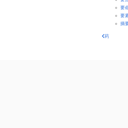
要命
要素
摘要
药