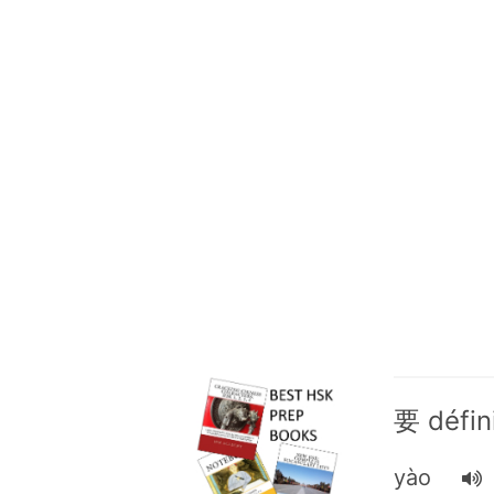
要 défin
yào