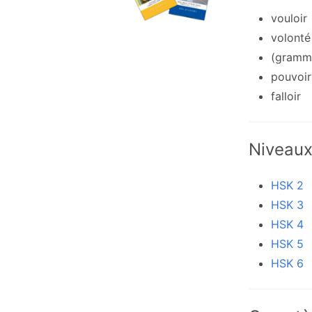
vouloir
volonté
(grammai
pouvoir
falloir
Niveau
HSK 2
HSK 3
HSK 4
HSK 5
HSK 6