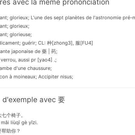
res avec la même prononciation
llant; glorieux; L'une des sept planètes de l'astronomie pré
llant; glorieux;
llant; glorieuse;
dicament; guérir; CL: 种[zhong3], 服[FU4]
iante japonaise de 藥 | 药;
, verrou, aussi pr [yao4] .;
 jambe d'une chaussure;
con à moineaux; Accipiter nisus;
 d'exemple avec 要
六七个椅子。
ǎi liùqī gè yǐzi.
要帮助你？