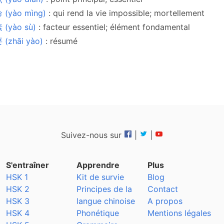
 (yào mìng)
: qui rend la vie impossible; mortellement
 (yào sù)
: facteur essentiel; élément fondamental
 (zhāi yào)
: résumé
Suivez-nous sur
|
|
S'entraîner
Apprendre
Plus
HSK 1
Kit de survie
Blog
HSK 2
Principes de la
Contact
HSK 3
langue chinoise
A propos
HSK 4
Phonétique
Mentions légales