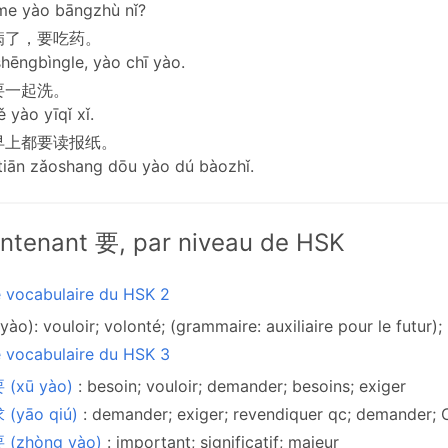
me yào bāngzhù nǐ?
病了，要吃药。
shēngbìngle, yào chī yào.
要一起洗。
 yào yīqǐ xǐ.
早上都要读报纸。
iān zǎoshang dōu yào dú bàozhǐ.
ntenant 要, par niveau de HSK
e vocabulaire du HSK 2
yào): vouloir; volonté; (grammaire: auxiliaire pour le futur); 
e vocabulaire du HSK 3
 (xū yào)
: besoin; vouloir; demander; besoins; exiger
 (yāo qiú)
: demander; exiger; revendiquer qc; demander; 
 (zhòng yào)
: important; significatif; majeur