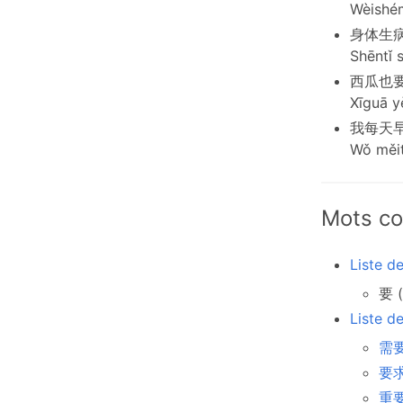
Wèishé
身体生
Shēntǐ 
西瓜也
Xīguā yě
我每天
Wǒ měit
Mots co
Liste d
要 (
Liste d
需要
要求
重要