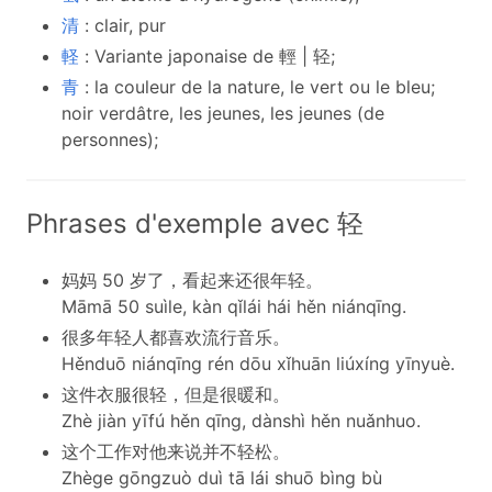
清
: clair, pur
軽
: Variante japonaise de 輕 | 轻;
青
: la couleur de la nature, le vert ou le bleu;
noir verdâtre, les jeunes, les jeunes (de
personnes);
Phrases d'exemple avec 轻
妈妈 50 岁了，看起来还很年轻。
Māmā 50 suìle, kàn qǐlái hái hěn niánqīng.
很多年轻人都喜欢流行音乐。
Hěnduō niánqīng rén dōu xǐhuān liúxíng yīnyuè.
这件衣服很轻，但是很暖和。
Zhè jiàn yīfú hěn qīng, dànshì hěn nuǎnhuo.
这个工作对他来说并不轻松。
Zhège gōngzuò duì tā lái shuō bìng bù