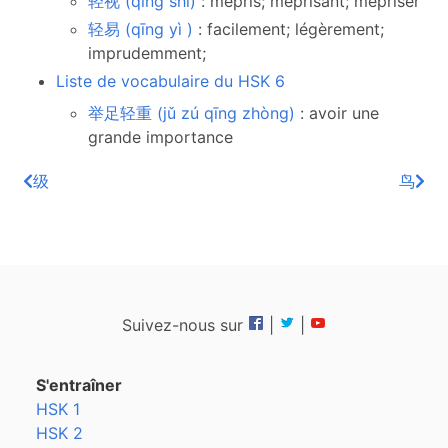
轻视 (qīng shì)
: mépris; méprisant; mépriser
轻易 (qīng yì )
: facilement; légèrement;
imprudemment;
Liste de vocabulaire du HSK 6
举足轻重 (jǔ zú qīng zhòng)
: avoir une
grande importance
级
鸟
Suivez-nous sur
|
|
S'entraîner
HSK 1
HSK 2