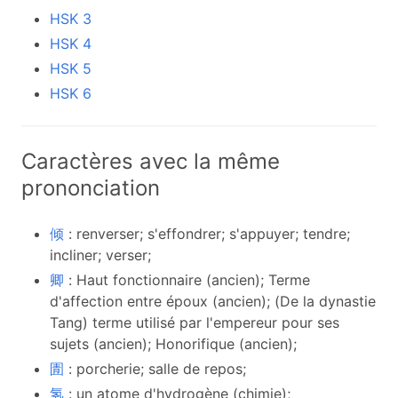
HSK 3
HSK 4
HSK 5
HSK 6
Caractères avec la même
prononciation
倾
: renverser; s'effondrer; s'appuyer; tendre;
incliner; verser;
卿
: Haut fonctionnaire (ancien); Terme
d'affection entre époux (ancien); (De la dynastie
Tang) terme utilisé par l'empereur pour ses
sujets (ancien); Honorifique (ancien);
圊
: porcherie; salle de repos;
氢
: un atome d'hydrogène (chimie);