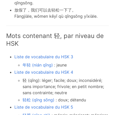
qīngsōng.
放假了，我们可以去轻松一下了。
Fàngjiàle, wǒmen kěyǐ qù qīngsōng yīxiàle.
Mots contenant 轻, par niveau de
HSK
Liste de vocabulaire du HSK 3
年轻 (nián qīng)
: jeune
Liste de vocabulaire du HSK 4
轻 (qīng): léger; facile; doux; inconsidéré;
sans importance; frivole; en petit nombre;
sans contrainte; neutre
轻松 (qīng sōng)
: doux; détendu
Liste de vocabulaire du HSK 5