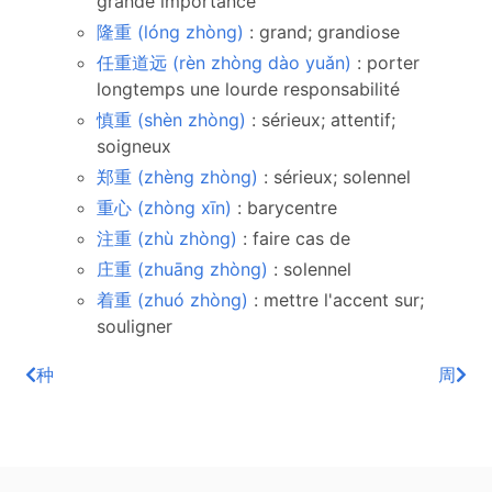
grande importance
隆重 (lóng zhòng)
: grand; grandiose
任重道远 (rèn zhòng dào yuǎn)
: porter
longtemps une lourde responsabilité
慎重 (shèn zhòng)
: sérieux; attentif;
soigneux
郑重 (zhèng zhòng)
: sérieux; solennel
重心 (zhòng xīn)
: barycentre
注重 (zhù zhòng)
: faire cas de
庄重 (zhuāng zhòng)
: solennel
着重 (zhuó zhòng)
: mettre l'accent sur;
souligner
种
周