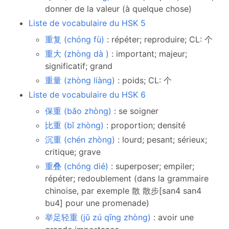
donner de la valeur (à quelque chose)
Liste de vocabulaire du HSK 5
重复 (chóng fù)
: répéter; reproduire; CL: 个
重大 (zhòng dà )
: important; majeur;
significatif; grand
重量 (zhòng liàng)
: poids; CL: 个
Liste de vocabulaire du HSK 6
保重 (bǎo zhòng)
: se soigner
比重 (bǐ zhòng)
: proportion; densité
沉重 (chén zhòng)
: lourd; pesant; sérieux;
critique; grave
重叠 (chóng dié)
: superposer; empiler;
répéter; redoublement (dans la grammaire
chinoise, par exemple 散 散步[san4 san4
bu4] pour une promenade)
举足轻重 (jǔ zú qīng zhòng)
: avoir une