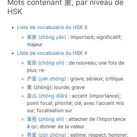
Mots contenant 重, par niveau de
HSK
Liste de vocabulaire du HSK 3
重要 (zhòng yào)
: important; significatif;
majeur
Liste de vocabulaire du HSK 4
重新 (chóng xīn)
: de nouveau; une fois de
plus; re-
严重 (yán zhòng)
: grave; sérieux; critique
重 (zhòng): lourde; grave
重点 (zhòng diǎn)
: accent (importance);
point focal; priorité; clé; avec l'accent mis
sur; focalisation sur
重视 (zhòng shì)
: attacher de l'importance
à qc; donner de la valeur
尊重 (zūn zhòng)
: estime; respect; honorer;