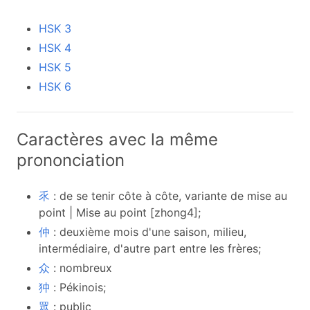
HSK 3
HSK 4
HSK 5
HSK 6
Caractères avec la même
prononciation
乑
: de se tenir côte à côte, variante de mise au
point | Mise au point [zhong4];
仲
: deuxième mois d'une saison, milieu,
intermédiaire, d'autre part entre les frères;
众
: nombreux
狆
: Pékinois;
眾
: public