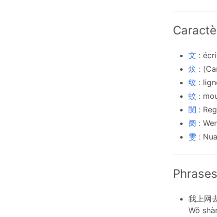
Caractè
文
: écr
炆
: (Ca
纹
: lig
蚊
: mo
閺
: Reg
阌
: We
雯
: Nua
Phrases
我上网
Wǒ shà