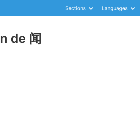
Sections
Languages
on de 闻