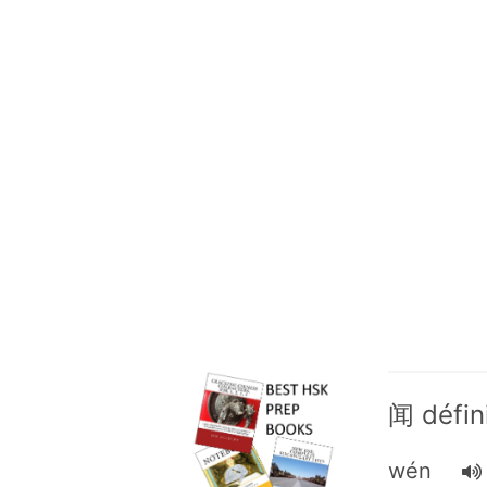
闻 défin
wén