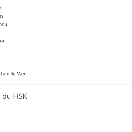
e
es
nnu
ion
famille Wen
x du HSK