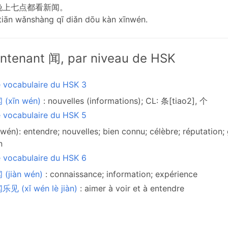
晚上七点都看新闻。
iān wǎnshàng qī diǎn dōu kàn xīnwén.
ntenant 闻, par niveau de HSK
e vocabulaire du HSK 3
 (xīn wén)
: nouvelles (informations); CL: 条[tiao2], 个
e vocabulaire du HSK 5
wén): entendre; nouvelles; bien connu; célèbre; réputation; gl
n
e vocabulaire du HSK 6
(jiàn wén)
: connaissance; information; expérience
见 (xǐ wén lè jiàn)
: aimer à voir et à entendre