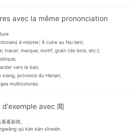
res avec la même prononciation
iture
ntonais) à mijoter; À cuire au feu lent;
ne; tracer; marque; motif; grain (de bois, etc.);
ustique;
arder vers le bas;
n xiang, province du Henan;
ges ​​multicolores;
 d'exemple avec 闻
去看看新闻。
ngwǎng qù kàn kàn xīnwén.