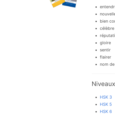
entendr
nouvell
bien co
célèbre
réputat
gloire
sentir
flairer
nom de 
Niveau
HSK 3
HSK 5
HSK 6