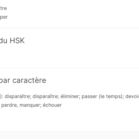
tre
per
 du HSK
 par caractère
: disparaître; disparaître; éliminer; passer (le temps); devoi
: perdre, manquer; échouer