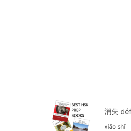
消失 défi
xiāo shī