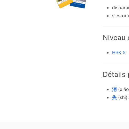
disparaî
s'estom
Niveau
HSK 5
Détails
消
(xiāo)
失
(shī)