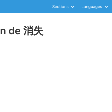
Sections
Languages
ion de 消失