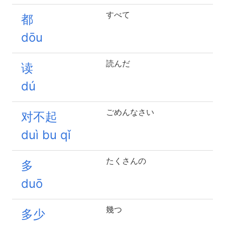
すべて
都
dōu
読んだ
读
dú
ごめんなさい
对不起
duì bu qǐ
たくさんの
多
duō
幾つ
多少