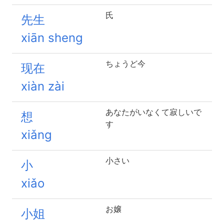
氏
先生
xiān sheng
ちょうど今
现在
xiàn zài
あなたがいなくて寂しいで
想
す
xiǎng
小さい
小
xiǎo
お嬢
小姐