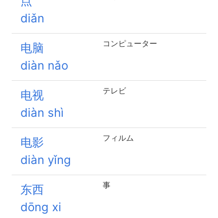
点
diǎn
コンピューター
电脑
diàn nǎo
テレビ
电视
diàn shì
フィルム
电影
diàn yǐng
事
东西
dōng xi