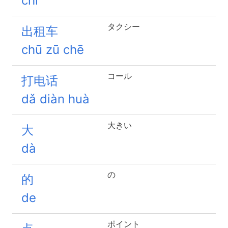
chī
タクシー
出租车
chū zū chē
コール
打电话
dǎ diàn huà
大きい
大
dà
の
的
de
ポイント