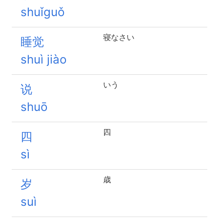
shuǐguǒ
寝なさい
睡觉
shuì jiào
いう
说
shuō
四
四
sì
歳
岁
suì