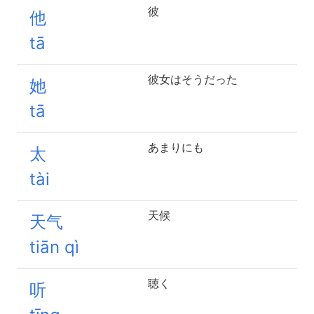
彼
他
tā
彼女はそうだった
她
tā
あまりにも
太
tài
天候
天气
tiān qì
聴く
听