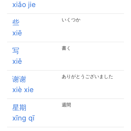
xiǎo jie
いくつか
些
xiē
書く
写
xiě
ありがとうございました
谢谢
xiè xie
週間
星期
xīng qī