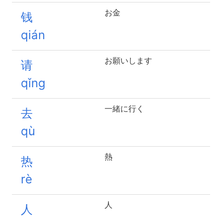
お金
钱
qián
お願いします
请
qǐng
一緒に行く
去
qù
熱
热
rè
人
人