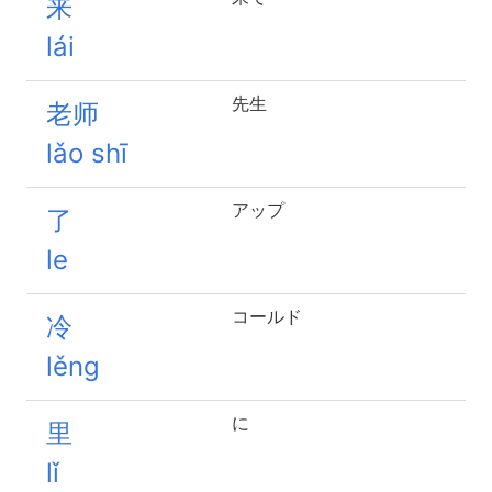
来
lái
先生
老师
lǎo shī
アップ
了
le
コールド
冷
lěng
に
里
lǐ