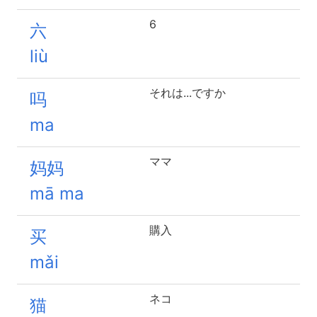
6
六
liù
それは...ですか
吗
ma
ママ
妈妈
mā ma
購入
买
mǎi
ネコ
猫