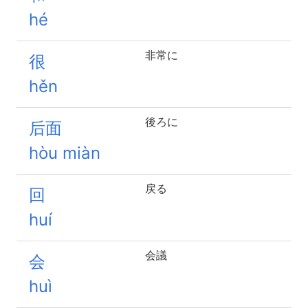
hé
非常に
很
hěn
後ろに
后面
hòu miàn
戻る
回
huí
会議
会
huì