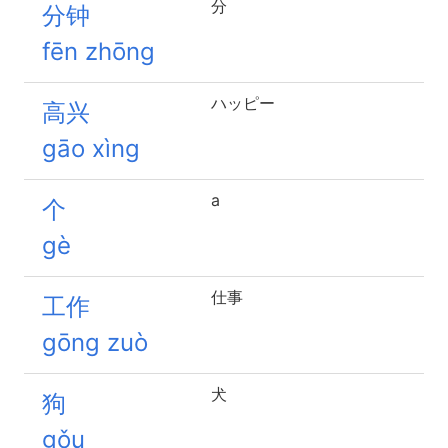
分
分钟
fēn zhōng
ハッピー
高兴
gāo xìng
a
个
gè
仕事
工作
gōng zuò
犬
狗
gǒu