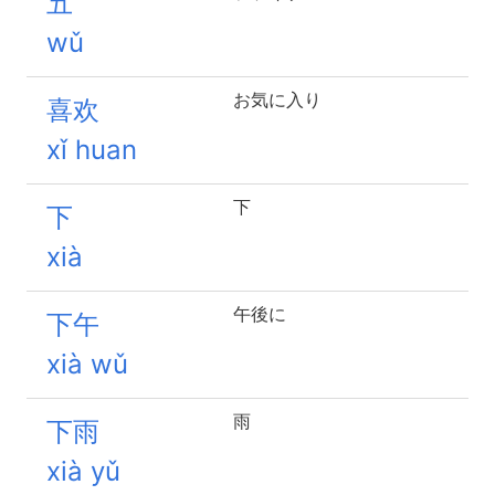
五
wǔ
お気に入り
喜欢
xǐ huan
下
下
xià
午後に
下午
xià wǔ
雨
下雨
xià yǔ