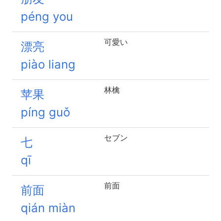
péng you
可愛い
漂亮
piào liang
林檎
苹果
píng guǒ
セブン
七
qī
前面
前面
qián miàn