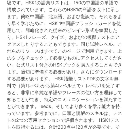
験です。HSK1の語彙リストは、150の中国語の単語で
構成されています。これらのHSK1の単語を以下に示し
ます。簡略中国語、北京語、および翻訳で。それらをよ
り早く学ぶために、HSK 1中国語フラッシュカードを使
用して、簡略化された従来のピンイン形式を練習した
り、HSK1フレーズ、クイズ、およびの模擬テストにア
クセスしたりすることもできます。同じ試験レベル。こ
れらのリソースはすべてこのページで利用できます。上
のタブをチェックして必要なものにアクセスしてくださ
い。公式リスト付きのHSKブックを購入することもでき
ます。適切に準備する必要があり、さらにダウンロード
する必要があります。 HSK語彙リストPDFの文字を無
料で（第1レベルから第4レベルまで）レベル1を完了す
ると、非常に単純な単語やフレーズの使い方を理解して
知ることができ、特定のコミュニケーションを満たすこ
とができます。 eeds、そしてより多くを学ぶ能力を持
っています。参考までに、口頭と読解のスキルは、テス
トの2つの専用セクションで評価されます。 HSK1テス
トを取得するには、合計200点中120点が必要です。そ