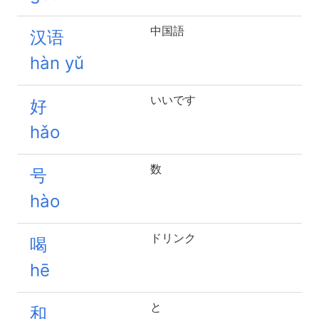
中国語
汉语
hàn yǔ
いいです
好
hǎo
数
号
hào
ドリンク
喝
hē
と
和