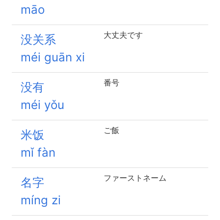
māo
大丈夫です
没关系
méi guān xi
番号
没有
méi yǒu
ご飯
米饭
mǐ fàn
ファーストネーム
名字
míng zi