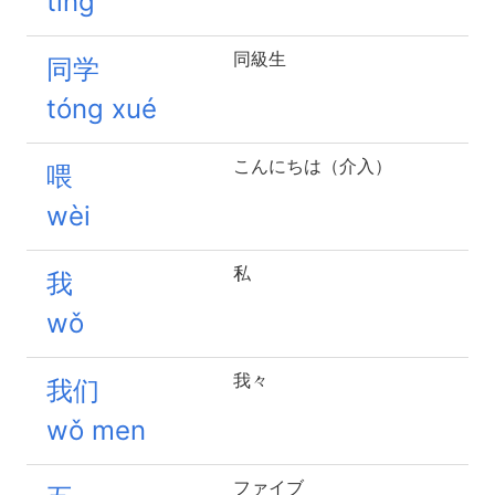
tīng
同級生
同学
tóng xué
こんにちは（介入）
喂
wèi
私
我
wǒ
我々
我们
wǒ men
ファイブ