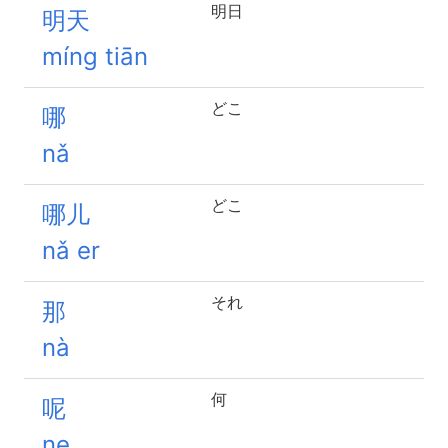
明日
明天
míng tiān
どこ
哪
nǎ
どこ
哪儿
nǎ er
それ
那
nà
何
呢
ne