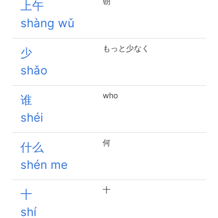
朝
上午
shàng wǔ
もっと少なく
少
shǎo
who
谁
shéi
何
什么
shén me
十
十
shí