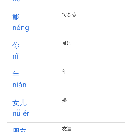
できる
能
néng
君は
你
nǐ
年
年
nián
娘
女儿
nǚ ér
友達
朋友