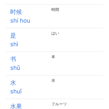
時間
时候
shí hou
はい
是
shì
本
书
shū
水
水
shuǐ
フルーツ
水果