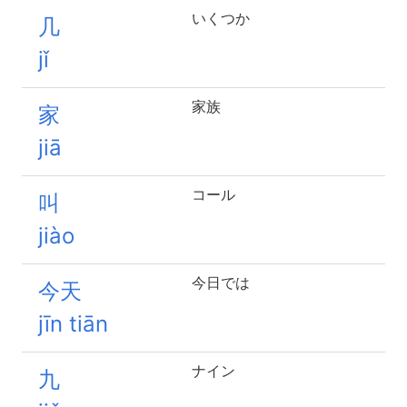
いくつか
几
jǐ
家族
家
jiā
コール
叫
jiào
今日では
今天
jīn tiān
ナイン
九