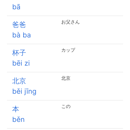
bā
お父さん
爸爸
bà ba
カップ
杯子
bēi zi
北京
北京
běi jīng
この
本
běn