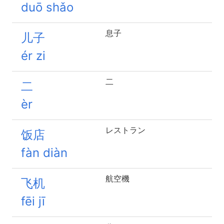
duō shǎo
息子
儿子
ér zi
二
二
èr
レストラン
饭店
fàn diàn
航空機
飞机
fēi jī