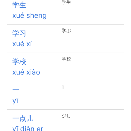
学生
学生
xué sheng
学ぶ
学习
xué xí
学校
学校
xué xiào
1
一
yī
少し
一点儿
yī diǎn er