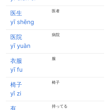
医者
医生
yī shēng
病院
医院
yī yuàn
服
衣服
yī fu
椅子
椅子
yǐ zi
持ってる
有