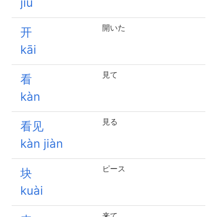
jiǔ
開いた
开
kāi
見て
看
kàn
見る
看见
kàn jiàn
ピース
块
kuài
来て