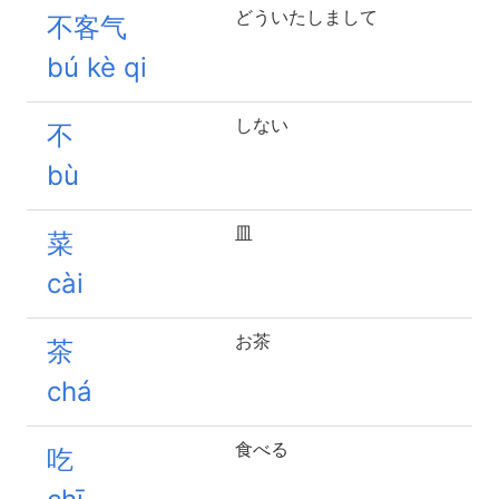
どういたしまして
不客气
bú kè qi
しない
不
bù
皿
菜
cài
お茶
茶
chá
食べる
吃