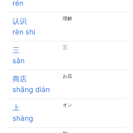
rén
理解
认识
rèn shi
三
三
sān
お店
商店
shāng diàn
オン
上
shàng