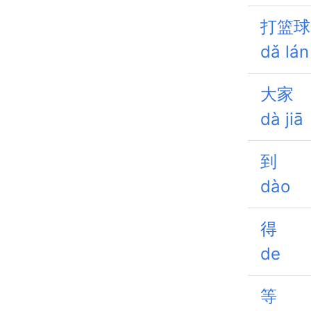
打篮球
dǎ lán
大家
dà jiā
到
dào
得
de
等