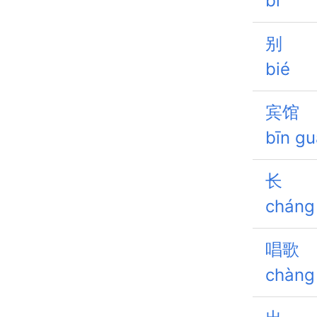
bǐ
别
bié
宾馆
bīn g
长
cháng
唱歌
chàng