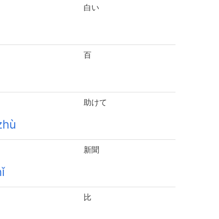
白い
百
助けて
zhù
新聞
ǐ
比