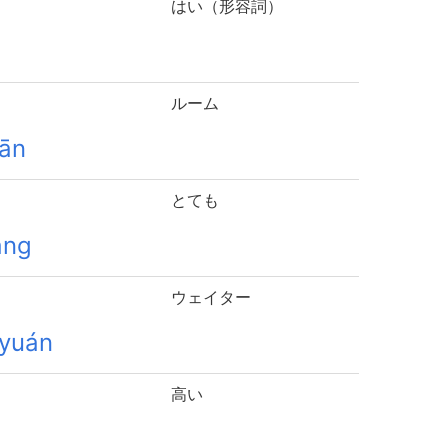
はい（形容詞）
ルーム
iān
とても
áng
ウェイター
 yuán
高い