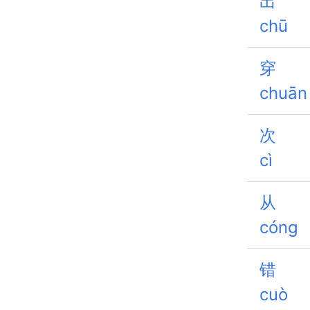
出
chū
穿
chuān
次
cì
从
cóng
错
cuò