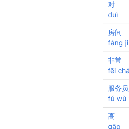
对
duì
房间
fáng j
非常
fēi ch
服务员
fú wù
高
gāo