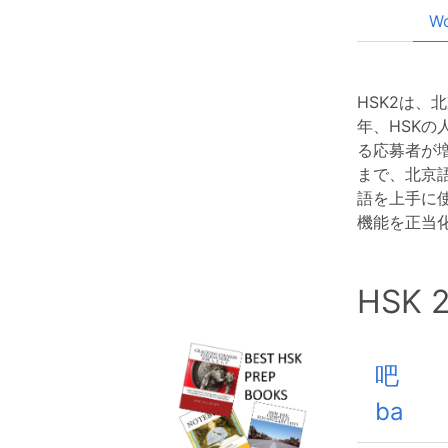
Wo
HSK2は
年、HSK
る応募者が
まで、北京語
語を上手に
機能を正当
HSK
吧
ba