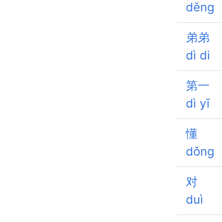
děng
弟弟
dì di
第一
dì yī
懂
dǒng
对
duì