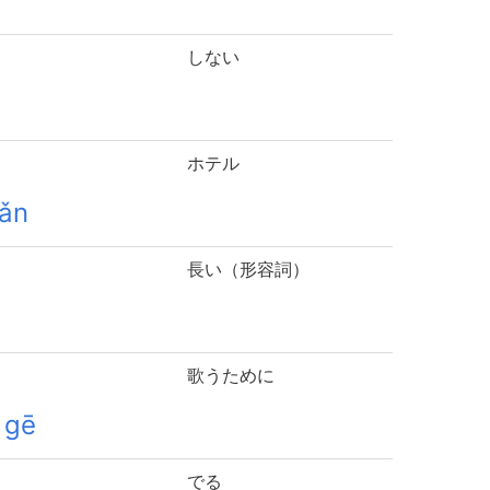
しない
ホテル
uǎn
長い（形容詞）
歌うために
 gē
でる