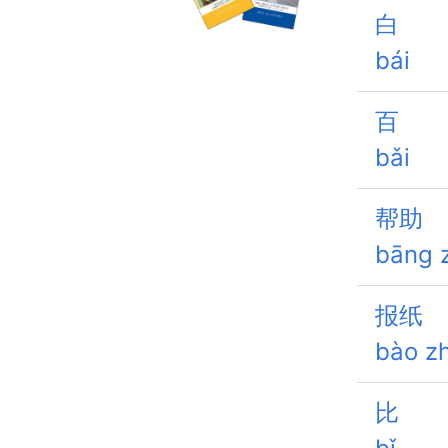
白
bái
百
bǎi
帮助
bāng 
报纸
bào zh
比