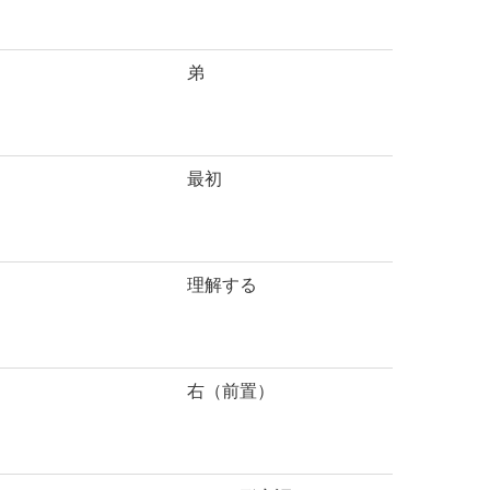
弟
最初
理解する
右（前置）