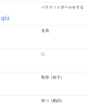
バスケットボールをする
 qiú
全員
に
取得（粒子）
待つ（動詞）