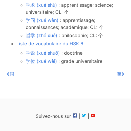
学术 (xué shù)
: apprentissage; science;
universitaire; CL: 个
学问 (xué wèn)
: apprentissage;
connaissances; académique; CL: 个
哲学 (zhé xué)
: philosophie; CL: 个
Liste de vocabulaire du HSK 6
学说 (xué shuō)
: doctrine
学位 (xué wèi)
: grade universitaire
同
喂
Suivez-nous sur
|
|