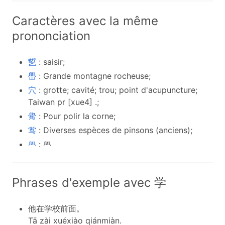
Caractères avec la même
prononciation
乴
: saisir;
嶨
: Grande montagne rocheuse;
穴
: grotte; cavité; trou; point d'acupuncture;
Taiwan pr [xue4] .;
觷
: Pour polir la corne;
鸴
: Diverses espèces de pinsons (anciens);
𦥯
: 𦥯
Phrases d'exemple avec 学
他在学校前面。
Tā zài xuéxiào qiánmiàn.