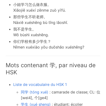
小姐学习怎么做衣服。
Xiǎojiě xuéxí zěnme zuò yīfú.
那些学生不听老师。
Nàxiē xuéshēng bù tīng lǎoshī.
我不是学生。
Wǒ bùshì xuéshēng.
你们学校有多少学生？
Nǐmen xuéxiào yǒu duōshǎo xuéshēng?
Mots contenant 学, par niveau de
HSK
Liste de vocabulaire du HSK 1
同学 (tóng xué)
: camarade de classe; CL: 位
[wei4], 个[ge4]
学生 (xué sheng)
: étudiant; écolier