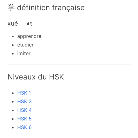
学 définition française
xué
apprendre
étudier
imiter
Niveaux du HSK
HSK 1
HSK 3
HSK 4
HSK 5
HSK 6