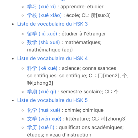
学习 (xué xí)
: apprendre; étudier
学校 (xué xiào)
: école; CL: 所[suo3]
Liste de vocabulaire du HSK 3
留学 (liú xué)
: étudier à l'étranger
数学 (shù xué)
: mathématiques;
mathématique (adj)
Liste de vocabulaire du HSK 4
科学 (kē xué)
: science; connaissances
scientifiques; scientifique; CL: 门[men2], 个,
种[zhong3]
学期 (xué qī)
: semestre scolaire; CL: 个
Liste de vocabulaire du HSK 5
化学 (huà xué)
: chimie; chimique
文学 (wén xué)
: littérature; CL: 种[zhong3]
学历 (xué lì)
: qualifications académiques;
études; niveau d'instruction