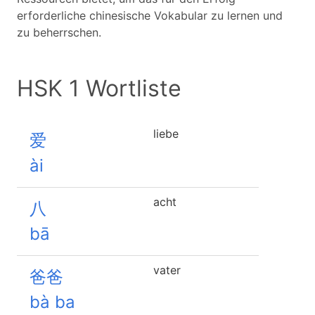
erforderliche chinesische Vokabular zu lernen und
zu beherrschen.
HSK 1 Wortliste
liebe
爱
ài
acht
八
bā
vater
爸爸
bà ba