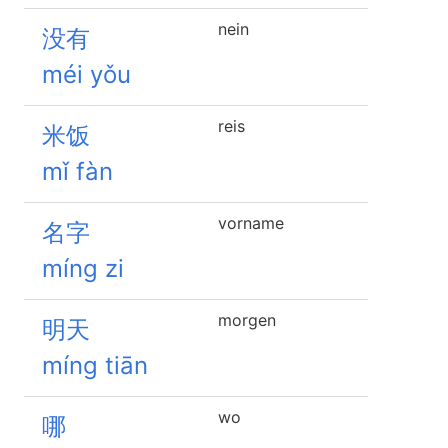
nein
没有
méi yǒu
reis
米饭
mǐ fàn
vorname
名字
míng zi
morgen
明天
míng tiān
wo
哪