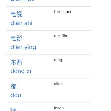
fernseher
电视
diàn shì
der film
电影
diàn yǐng
ding
东西
dōng xi
alles
都
dōu
lesen
读