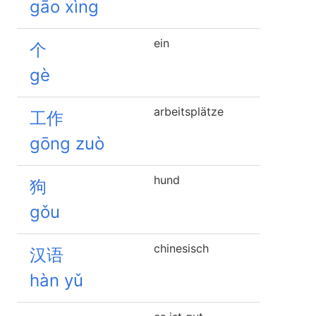
gāo xìng
ein
个
gè
arbeitsplätze
工作
gōng zuò
hund
狗
gǒu
chinesisch
汉语
hàn yǔ