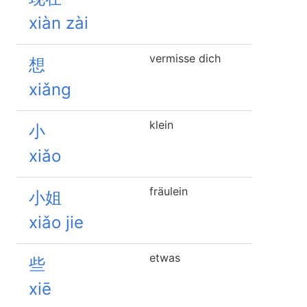
xiàn zài
vermisse dich
想
xiǎng
klein
小
xiǎo
fräulein
小姐
xiǎo jie
etwas
些
xiē