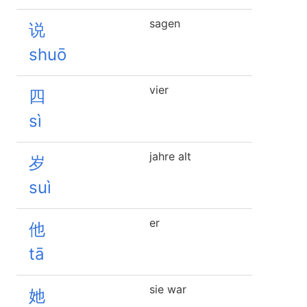
sagen
说
shuō
vier
四
sì
jahre alt
岁
suì
er
他
tā
sie war
她