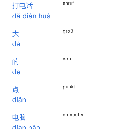
anruf
打电话
dǎ diàn huà
groß
大
dà
von
的
de
punkt
点
diǎn
computer
电脑
diàn nǎo