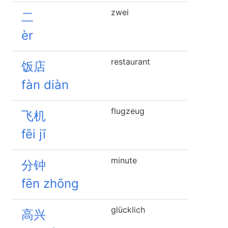
zwei
二
èr
restaurant
饭店
fàn diàn
flugzeug
飞机
fēi jī
minute
分钟
fēn zhōng
glücklich
高兴