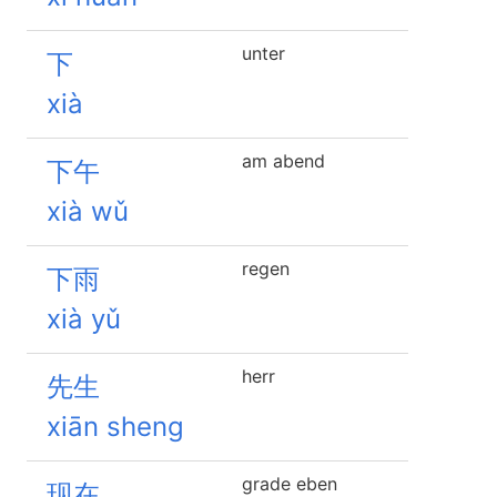
unter
下
xià
am abend
下午
xià wǔ
regen
下雨
xià yǔ
herr
先生
xiān sheng
grade eben
现在