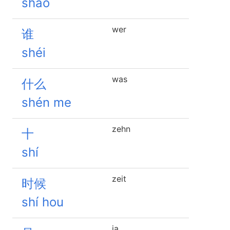
shǎo
wer
谁
shéi
was
什么
shén me
zehn
十
shí
zeit
时候
shí hou
ja