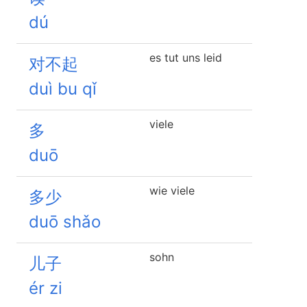
dú
es tut uns leid
对不起
duì bu qǐ
viele
多
duō
wie viele
多少
duō shǎo
sohn
儿子
ér zi