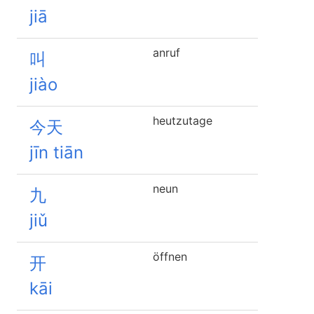
jiā
anruf
叫
jiào
heutzutage
今天
jīn tiān
neun
九
jiǔ
öffnen
开
kāi