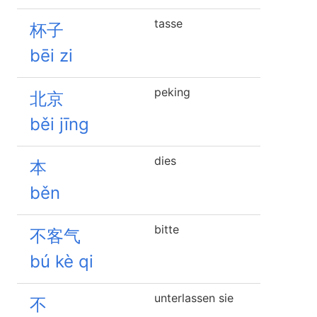
tasse
杯子
bēi zi
peking
北京
běi jīng
dies
本
běn
bitte
不客气
bú kè qi
unterlassen sie
不