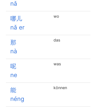
nǎ
wo
哪儿
nǎ er
das
那
nà
was
呢
ne
können
能
néng