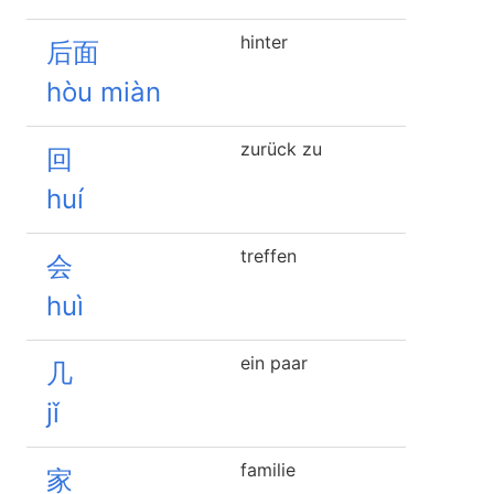
hinter
后面
hòu miàn
zurück zu
回
huí
treffen
会
huì
ein paar
几
jǐ
familie
家