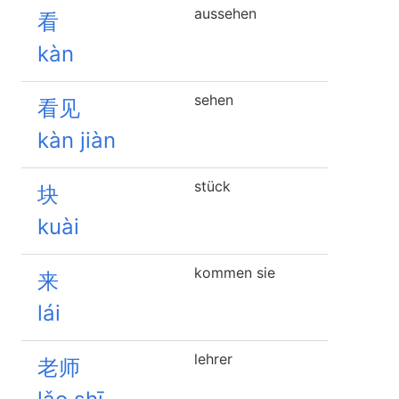
aussehen
看
kàn
sehen
看见
kàn jiàn
stück
块
kuài
kommen sie
来
lái
lehrer
老师