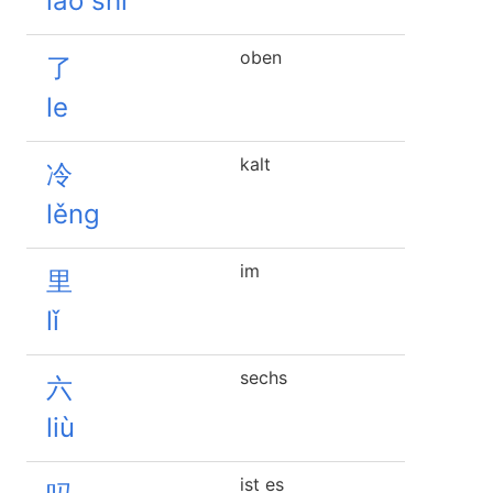
lǎo shī
oben
了
le
kalt
冷
lěng
im
里
lǐ
sechs
六
liù
ist es