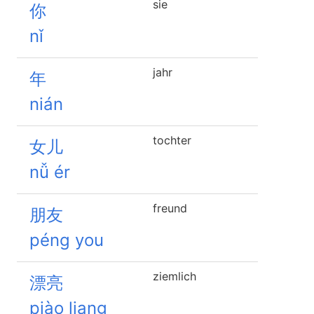
sie
你
nǐ
jahr
年
nián
tochter
女儿
nǚ ér
freund
朋友
péng you
ziemlich
漂亮
piào liang