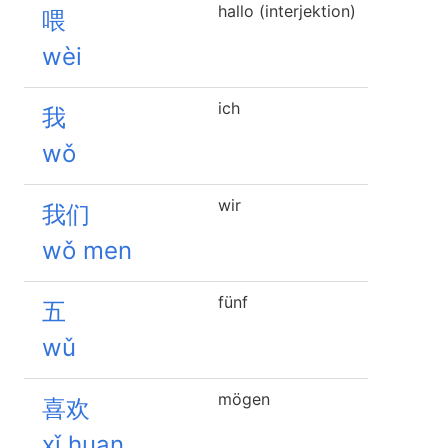
hallo (interjektion)
喂
wèi
ich
我
wǒ
wir
我们
wǒ men
fünf
五
wǔ
mögen
喜欢
xǐ huan