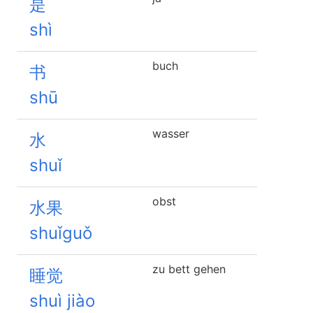
是
shì
buch
书
shū
wasser
水
shuǐ
obst
水果
shuǐguǒ
zu bett gehen
睡觉
shuì jiào