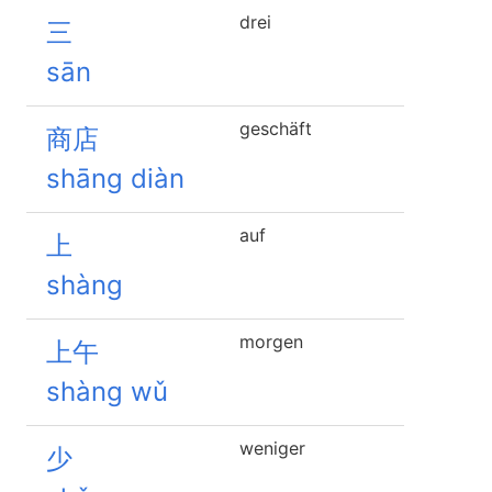
drei
三
sān
geschäft
商店
shāng diàn
auf
上
shàng
morgen
上午
shàng wǔ
weniger
少