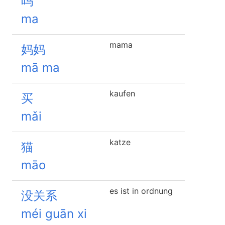
吗
ma
mama
妈妈
mā ma
kaufen
买
mǎi
katze
猫
māo
es ist in ordnung
没关系
méi guān xi