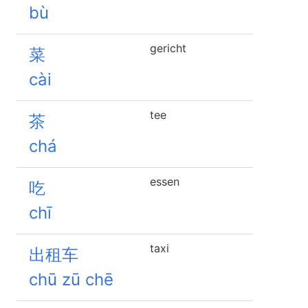
bù
gericht
菜
cài
tee
茶
chá
essen
吃
chī
taxi
出租车
chū zū chē