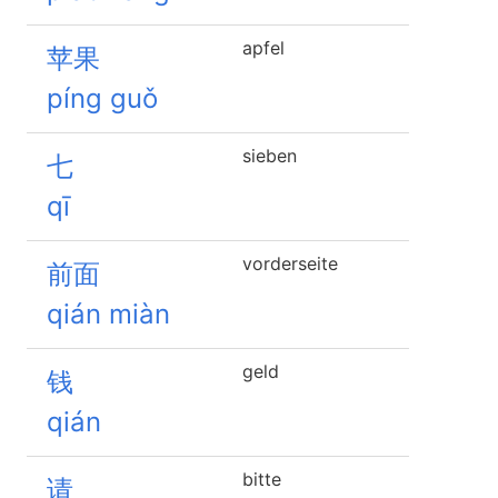
apfel
苹果
píng guǒ
sieben
七
qī
vorderseite
前面
qián miàn
geld
钱
qián
bitte
请