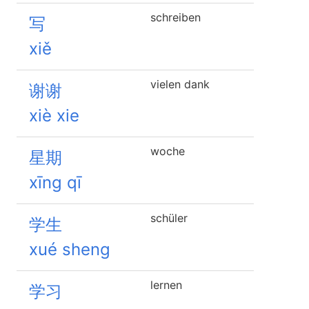
schreiben
写
xiě
vielen dank
谢谢
xiè xie
woche
星期
xīng qī
schüler
学生
xué sheng
lernen
学习