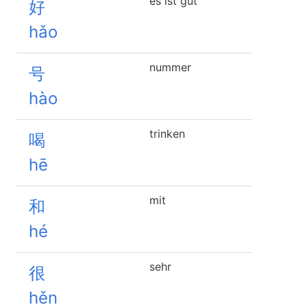
es ist gut
好
hǎo
nummer
号
hào
trinken
喝
hē
mit
和
hé
sehr
很
hěn