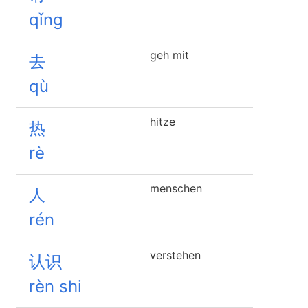
qǐng
geh mit
去
qù
hitze
热
rè
menschen
人
rén
verstehen
认识
rèn shi