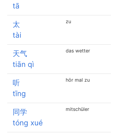
tā
zu
太
tài
das wetter
天气
tiān qì
hör mal zu
听
tīng
mitschüler
同学
tóng xué