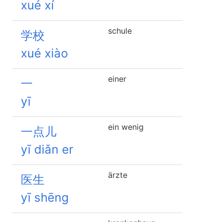
xué xí
schule
学校
xué xiào
einer
一
yī
ein wenig
一点儿
yī diǎn er
ärzte
医生
yī shēng