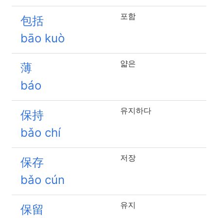
포함
包括
bāo kuò
얇은
薄
báo
유지하다
保持
bǎo chí
저장
保存
bǎo cún
유지
保留