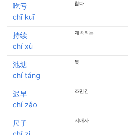
참다
吃亏
chī kuī
계속되는
持续
chí xù
못
池塘
chí táng
조만간
迟早
chí zǎo
지배자
尺子
chǐ zi