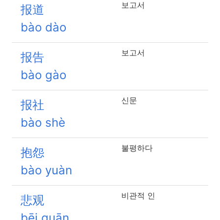
보고서
报道
bào dào
보고서
报告
bào gào
신문
报社
bào shè
불평하다
抱怨
bào yuàn
비관적 인
悲观
bēi guān