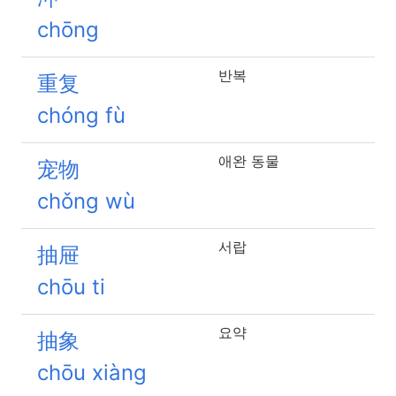
chōng
반복
重复
chóng fù
애완 동물
宠物
chǒng wù
서랍
抽屉
chōu ti
요약
抽象
chōu xiàng