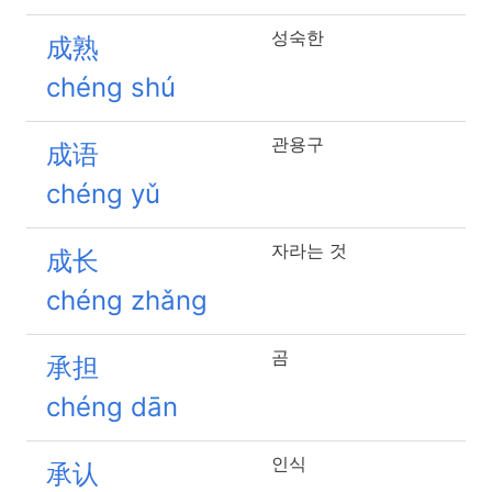
성숙한
成熟
chéng shú
관용구
成语
chéng yǔ
자라는 것
成长
chéng zhǎng
곰
承担
chéng dān
인식
承认