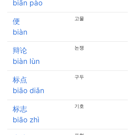
biān pào
고물
便
biàn
논쟁
辩论
biàn lùn
구두
标点
biāo diǎn
기호
标志
biāo zhì