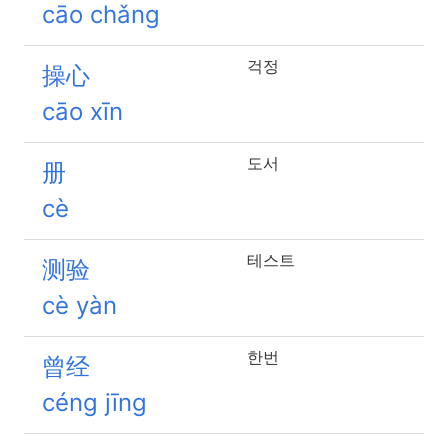
cāo chǎng
걱정
操心
cāo xīn
도서
册
cè
테스트
测验
cè yàn
한번
曾经
céng jīng