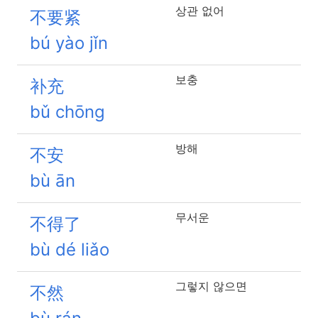
상관 없어
不要紧
bú yào jǐn
보충
补充
bǔ chōng
방해
不安
bù ān
무서운
不得了
bù dé liǎo
그렇지 않으면
不然