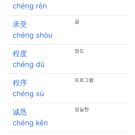
chéng rèn
곰
承受
chéng shòu
정도
程度
chéng dù
프로그램
程序
chéng xù
성실한
诚恳
chéng kěn