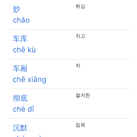
튀김
炒
chǎo
차고
车库
chē kù
차
车厢
chē xiāng
철저한
彻底
chè dǐ
침묵
沉默