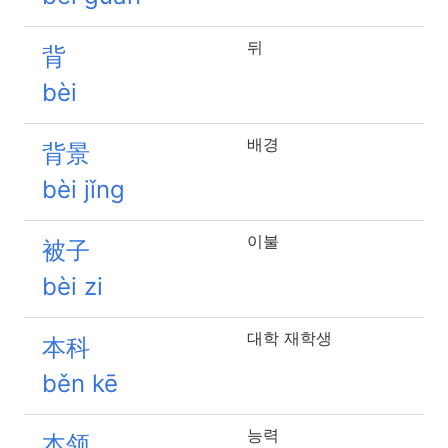
뒤
背
bèi
배경
背景
bèi jǐng
이불
被子
bèi zi
대학 재학생
本科
běn kē
능력
本领