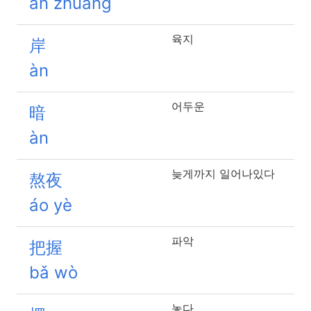
ān zhuāng
육지
岸
àn
어두운
暗
àn
늦게까지 일어나있다
熬夜
áo yè
파악
把握
bǎ wò
놓다