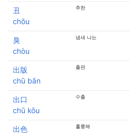
추한
丑
chǒu
냄새 나는
臭
chòu
출판
出版
chū bǎn
수출
出口
chū kǒu
훌륭해
出色