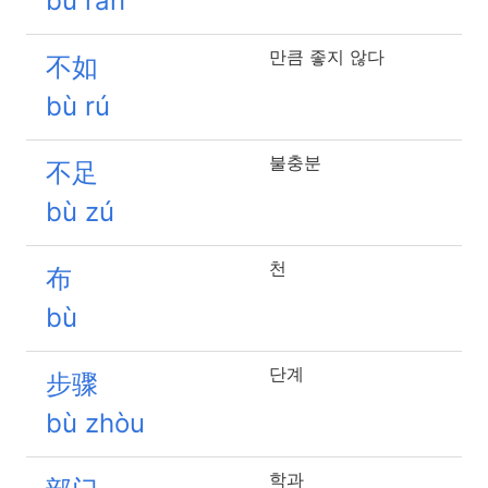
bù rán
만큼 좋지 않다
不如
bù rú
불충분
不足
bù zú
천
布
bù
단계
步骤
bù zhòu
학과