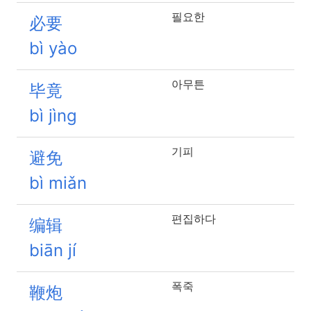
필요한
必要
bì yào
아무튼
毕竟
bì jìng
기피
避免
bì miǎn
편집하다
编辑
biān jí
폭죽
鞭炮