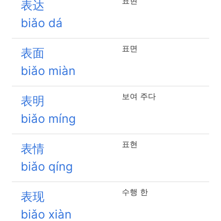
표현
表达
biǎo dá
표면
表面
biǎo miàn
보여 주다
表明
biǎo míng
표현
表情
biǎo qíng
수행 한
表现
biǎo xiàn