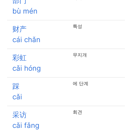
部门
bù mén
특성
财产
cái chǎn
무지개
彩虹
cǎi hóng
에 단계
踩
cǎi
회견
采访
cǎi fǎng