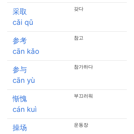
갖다
采取
cǎi qǔ
참고
参考
cān kǎo
참가하다
参与
cān yù
부끄러워
惭愧
cán kuì
운동장
操场