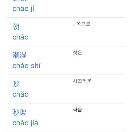
chāo jí
...쪽으로
朝
cháo
젖은
潮湿
cháo shī
시끄러운
吵
chǎo
싸움
吵架
chǎo jià