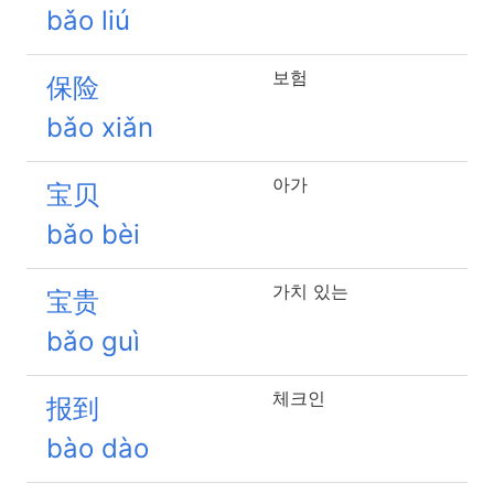
bǎo liú
보험
保险
bǎo xiǎn
아가
宝贝
bǎo bèi
가치 있는
宝贵
bǎo guì
체크인
报到
bào dào