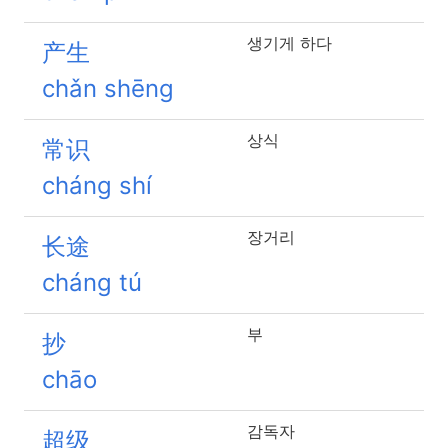
생기게 하다
产生
chǎn shēng
상식
常识
cháng shí
장거리
长途
cháng tú
부
抄
chāo
감독자
超级