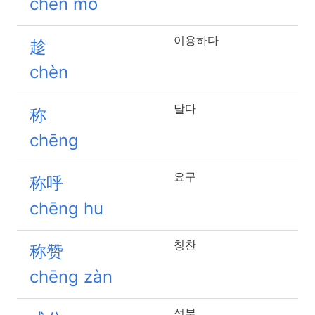
chén mò
이용하다
趁
chèn
달다
称
chēng
요구
称呼
chēng hu
칭찬
称赞
chēng zàn
성분