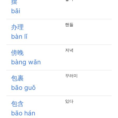
摆
bǎi
핸들
办理
bàn lǐ
저녁
傍晚
bàng wǎn
꾸러미
包裹
bāo guǒ
있다
包含
bāo hán