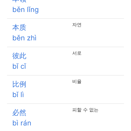
běn lǐng
자연
本质
běn zhì
서로
彼此
bǐ cǐ
비율
比例
bǐ lì
피할 수 없는
必然
bì rán