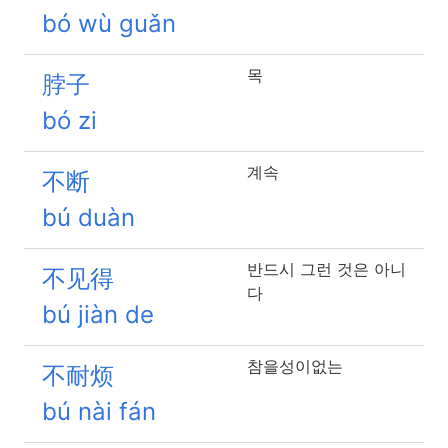
bó wù guǎn
목
脖子
bó zi
계속
不断
bú duàn
반드시 그런 것은 아니
不见得
다
bú jiàn de
참을성이없는
不耐烦
bú nài fán