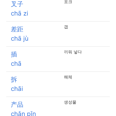
포크
叉子
chā zi
갭
差距
chā jù
끼워 넣다
插
chā
해체
拆
chāi
생성물
产品
chǎn pǐn