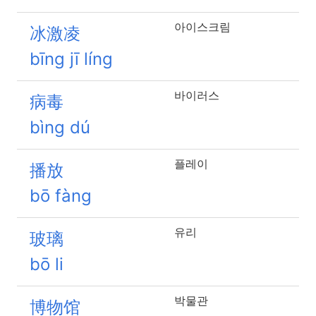
아이스크림
冰激凌
bīng jī líng
바이러스
病毒
bìng dú
플레이
播放
bō fàng
유리
玻璃
bō li
박물관
博物馆