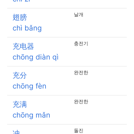
날개
翅膀
chì bǎng
충전기
充电器
chōng diàn qì
완전한
充分
chōng fèn
완전한
充满
chōng mǎn
돌진
冲