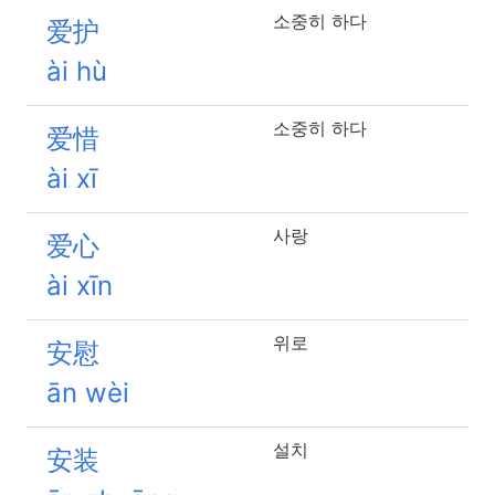
소중히 하다
爱护
ài hù
소중히 하다
爱惜
ài xī
사랑
爱心
ài xīn
위로
安慰
ān wèi
설치
安装