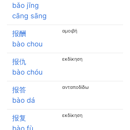
bǎo jīng
cāng sāng
αμοιβή
报酬
bào chou
εκδίκηση
报仇
bào chóu
ανταποδίδω
报答
bào dá
εκδίκηση
报复
bào fù