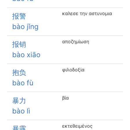
καλεσε την αστυνομια
报警
bào jǐng
αποζημίωση
报销
bào xiāo
φιλοδοξία
抱负
bào fù
βία
暴力
bào lì
εκτεθειμένος
暴露