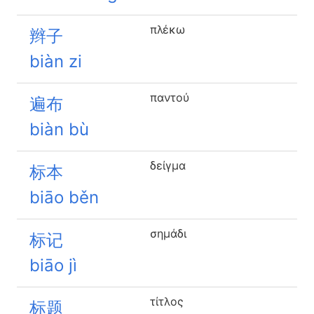
πλέκω
辫子
biàn zi
παντού
遍布
biàn bù
δείγμα
标本
biāo běn
σημάδι
标记
biāo jì
τίτλος
标题