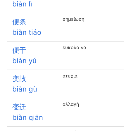
biàn lì
σημείωση
便条
biàn tiáo
ευκολο να
便于
biàn yú
ατυχία
变故
biàn gù
αλλαγή
变迁
biàn qiān