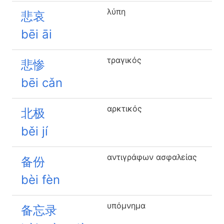
λύπη
悲哀
bēi āi
τραγικός
悲惨
bēi cǎn
αρκτικός
北极
běi jí
αντιγράφων ασφαλείας
备份
bèi fèn
υπόμνημα
备忘录