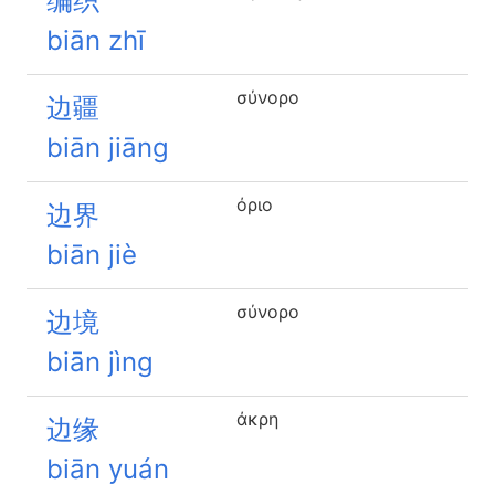
编织
biān zhī
σύνορο
边疆
biān jiāng
όριο
边界
biān jiè
σύνορο
边境
biān jìng
άκρη
边缘
biān yuán