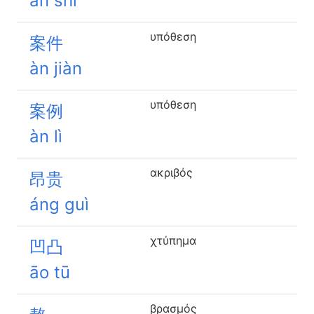
àn shì
υπόθεση
案件
àn jiàn
υπόθεση
案例
àn lì
ακριβός
昂贵
áng guì
χτύπημα
凹凸
āo tū
βρασμός