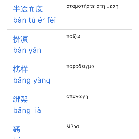
σταματήστε στη μέση
半途而废
bàn tú ér fèi
παίζω
扮演
bàn yǎn
παράδειγμα
榜样
bǎng yàng
απαγωγή
绑架
bǎng jià
λίβρα
磅