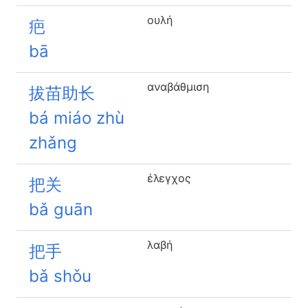
ουλή
疤
bā
αναβάθμιση
拔苗助长
bá miáo zhù
zhǎng
έλεγχος
把关
bǎ guān
λαβή
把手
bǎ shǒu