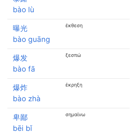
bào lù
έκθεση
曝光
bào guāng
ξεσπώ
爆发
bào fā
έκρηξη
爆炸
bào zhà
σημαίνω
卑鄙
bēi bǐ