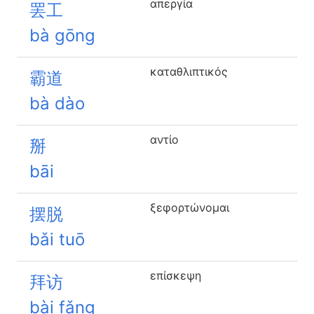
απεργία
罢工
bà gōng
καταθλιπτικός
霸道
bà dào
αντίο
掰
bāi
ξεφορτώνομαι
摆脱
bǎi tuō
επίσκεψη
拜访
bài fǎng