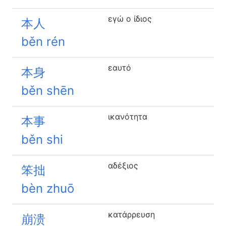
εγώ ο ίδιος
本人
běn rén
εαυτό
本身
běn shēn
ικανότητα
本事
běn shi
αδέξιος
笨拙
bèn zhuō
κατάρρευση
崩溃