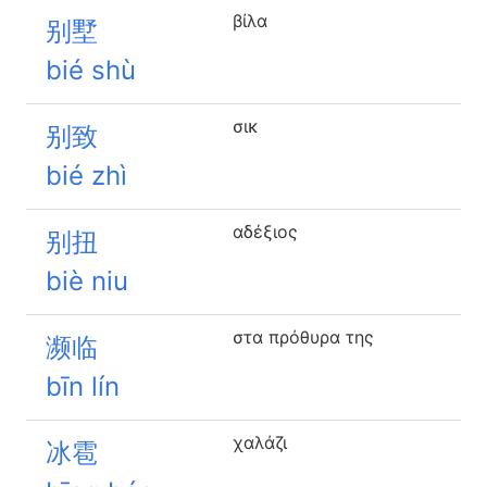
βίλα
别墅
bié shù
σικ
别致
bié zhì
αδέξιος
别扭
biè niu
στα πρόθυρα της
濒临
bīn lín
χαλάζι
冰雹