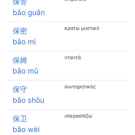
保管
bǎo guǎn
κρατώ μυστικό
保密
bǎo mì
νταντά
保姆
bǎo mǔ
συντηρητικός
保守
bǎo shǒu
υπερασπίζω
保卫
bǎo wèi