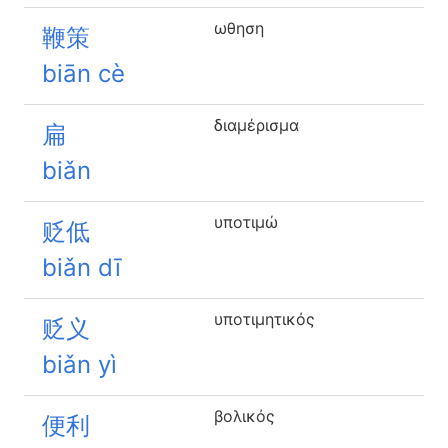
ωθηση
鞭策
biān cè
διαμέρισμα
扁
biǎn
υποτιμώ
贬低
biǎn dī
υποτιμητικός
贬义
biǎn yì
βολικός
便利