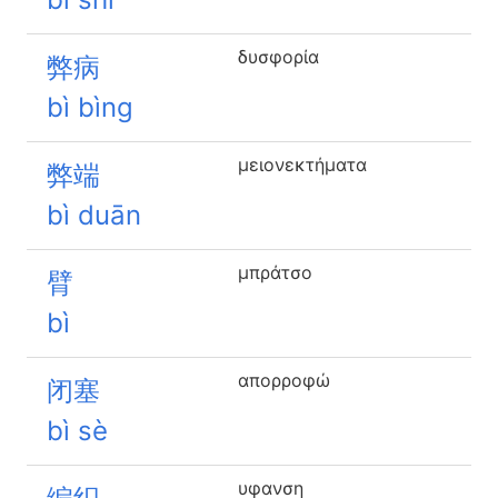
δυσφορία
弊病
bì bìng
μειονεκτήματα
弊端
bì duān
μπράτσο
臂
bì
απορροφώ
闭塞
bì sè
υφανση