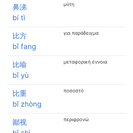
μύτη
鼻涕
bí tì
για παράδειγμα
比方
bǐ fang
μεταφορική έννοια
比喻
bǐ yù
ποσοστό
比重
bǐ zhòng
περιφρονώ
鄙视
bǐ shì