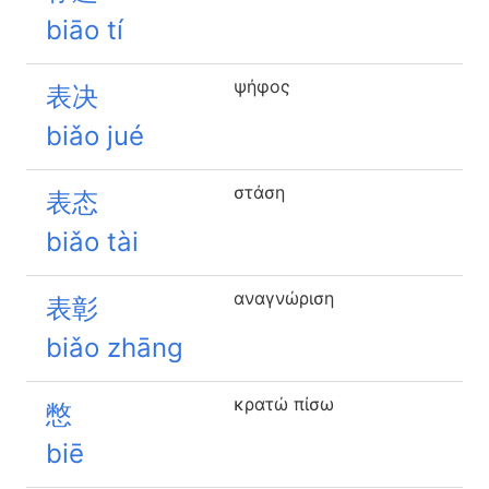
biāo tí
ψήφος
表决
biǎo jué
στάση
表态
biǎo tài
αναγνώριση
表彰
biǎo zhāng
κρατώ πίσω
憋
biē