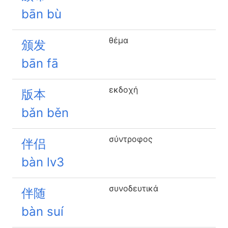
bān bù
θέμα
颁发
bān fā
εκδοχή
版本
bǎn běn
σύντροφος
伴侣
bàn lv3
συνοδευτικά
伴随
bàn suí