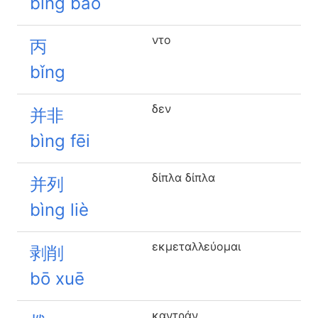
bīng báo
ντο
丙
bǐng
δεν
并非
bìng fēi
δίπλα δίπλα
并列
bìng liè
εκμεταλλεύομαι
剥削
bō xuē
καντράν