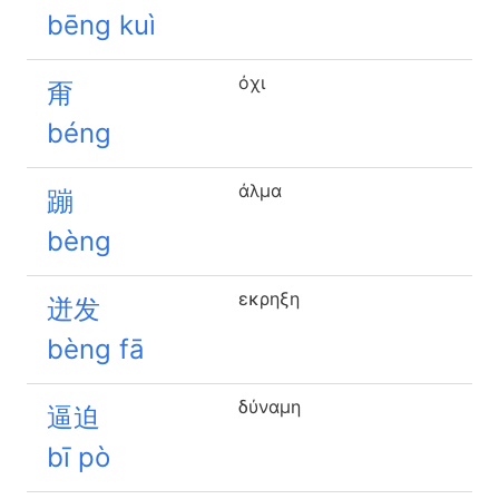
bēng kuì
όχι
甭
béng
άλμα
蹦
bèng
εκρηξη
迸发
bèng fā
δύναμη
逼迫
bī pò