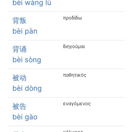
bèi wàng lù
προδίδω
背叛
bèi pàn
διηγούμαι
背诵
bèi sòng
παθητικός
被动
bèi dòng
εναγόμενος
被告
bèi gào