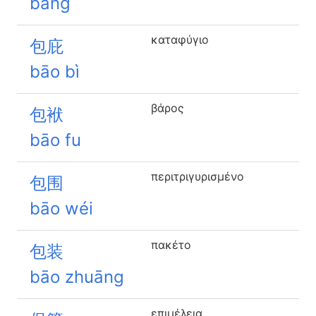
bàng
καταφύγιο
包庇
bāo bì
βάρος
包袱
bāo fu
περιτριγυρισμένο
包围
bāo wéi
πακέτο
包装
bāo zhuāng
επιμέλεια