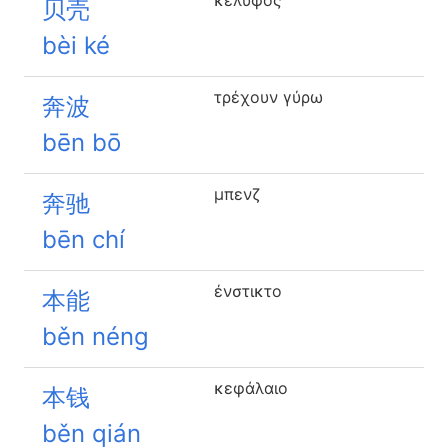
κέλυφος
贝壳
bèi ké
τρέχουν γύρω
奔波
bēn bō
μπενζ
奔驰
bēn chí
ένστικτο
本能
běn néng
κεφάλαιο
本钱
běn qián