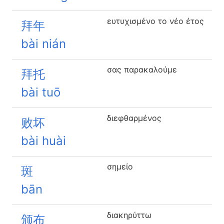
ευτυχισμένο το νέο έτος
拜年
bài nián
σας παρακαλούμε
拜托
bài tuō
διεφθαρμένος
败坏
bài huài
σημείο
斑
bān
διακηρύττω
颁布