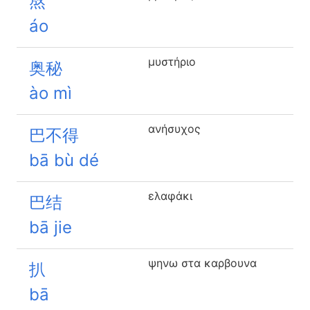
熬
áo
μυστήριο
奥秘
ào mì
ανήσυχος
巴不得
bā bù dé
ελαφάκι
巴结
bā jie
ψηνω στα καρβουνα
扒
bā