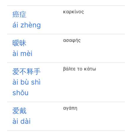
καρκίνος
癌症
ái zhèng
ασαφής
暧昧
ài mèi
βάλτε το κάτω
爱不释手
ài bù shì
shǒu
αγάπη
爱戴
ài dài