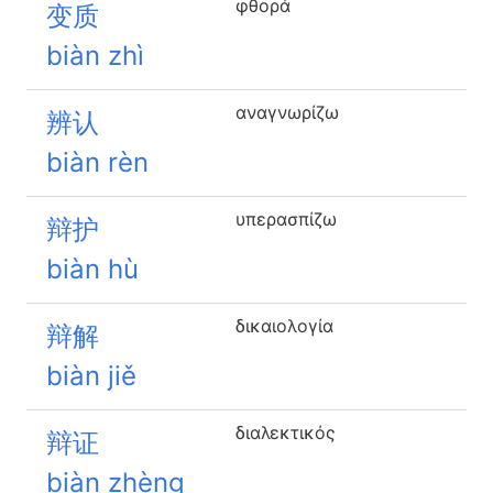
φθορά
变质
biàn zhì
αναγνωρίζω
辨认
biàn rèn
υπερασπίζω
辩护
biàn hù
δικαιολογία
辩解
biàn jiě
διαλεκτικός
辩证
biàn zhèng