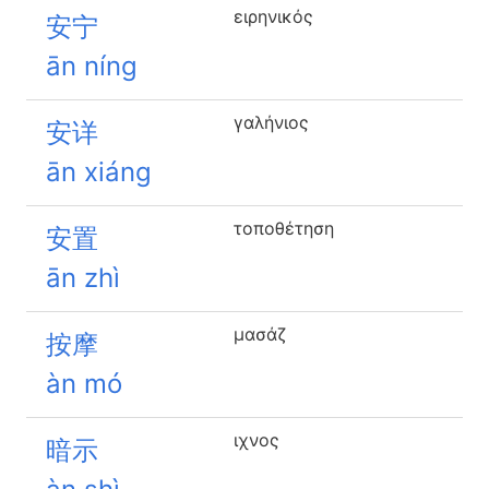
ειρηνικός
安宁
ān níng
γαλήνιος
安详
ān xiáng
τοποθέτηση
安置
ān zhì
μασάζ
按摩
àn mó
ιχνος
暗示